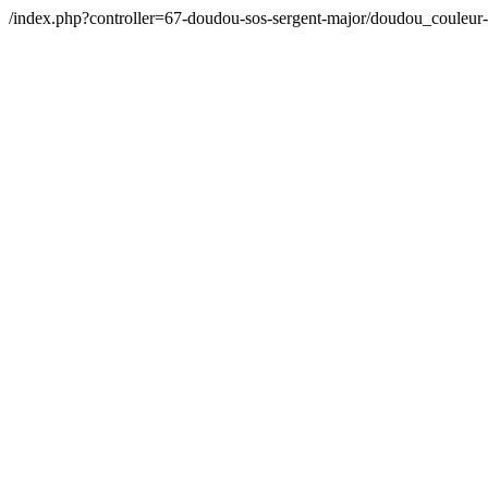
/index.php?controller=67-doudou-sos-sergent-major/doudou_couleu