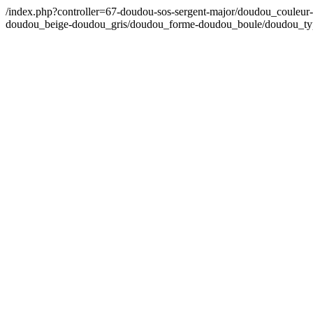
/index.php?controller=67-doudou-sos-sergent-major/doudou_coule
doudou_beige-doudou_gris/doudou_forme-doudou_boule/doudou_t