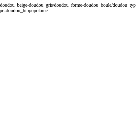
ur-doudou_beige-doudou_gris/doudou_forme-doudou_boule/doudou_typ
ype-doudou_hippopotame