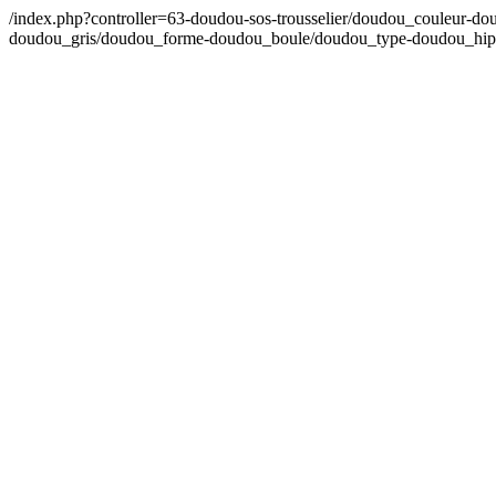
/index.php?controller=63-doudou-sos-trousselier/doudou_couleur
doudou_gris/doudou_forme-doudou_boule/doudou_type-doudou_hi