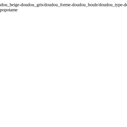
-doudou_beige-doudou_gris/doudou_forme-doudou_boule/doudou_type-d
ppopotame