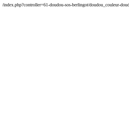
/index.php?controller=61-doudou-sos-berlingot/doudou_couleur-d