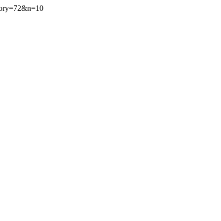
egory=72&n=10