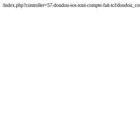
/index.php?controller=57-doudou-sos-tout-compte-fait-tcf/doudou_c