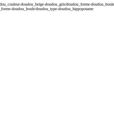
oudou_couleur-doudou_beige-doudou_gris/doudou_forme-doudou_boul
ou_forme-doudou_boule/doudou_type-doudou_hippopotame