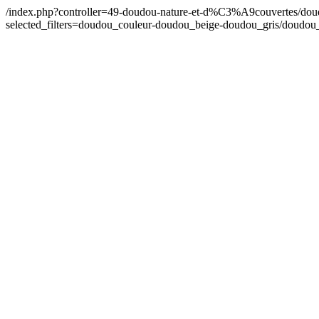
/index.php?controller=49-doudou-nature-et-d%C3%A9couvertes/d
selected_filters=doudou_couleur-doudou_beige-doudou_gris/doud