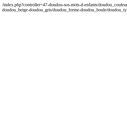
/index.php?controller=47-doudou-sos-mots-d-enfants/doudou_coul
doudou_beige-doudou_gris/doudou_forme-doudou_boule/doudou_t