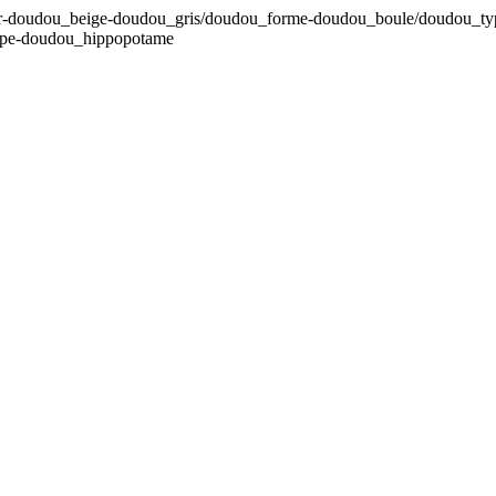
eur-doudou_beige-doudou_gris/doudou_forme-doudou_boule/doudou_ty
ype-doudou_hippopotame