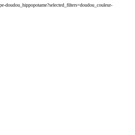
pe-doudou_hippopotame?selected_filters=doudou_couleur-