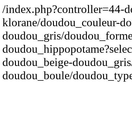
/index.php?controller=44-
klorane/doudou_couleur-d
doudou_gris/doudou_forme
doudou_hippopotame?select
doudou_beige-doudou_gris
doudou_boule/doudou_typ