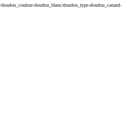
rs=doudou_couleur-doudou_blanc/doudou_type-doudou_canard-