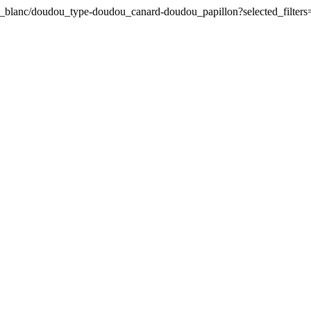
u_blanc/doudou_type-doudou_canard-doudou_papillon?selected_filte