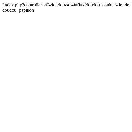
/index.php?controller=40-doudou-sos-influx/doudou_couleur-doudo
doudou_papillon