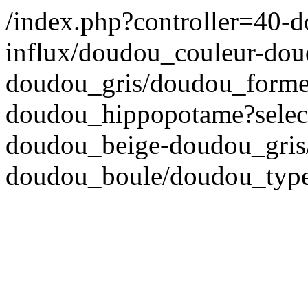
/index.php?controller=40-
influx/doudou_couleur-dou
doudou_gris/doudou_forme
doudou_hippopotame?select
doudou_beige-doudou_gris
doudou_boule/doudou_typ