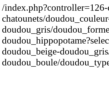
/index.php?controller=126-
chatounets/doudou_couleu
doudou_gris/doudou_forme
doudou_hippopotame?select
doudou_beige-doudou_gris
doudou_boule/doudou_typ