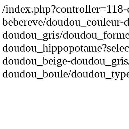
/index.php?controller=118
bebereve/doudou_couleur-
doudou_gris/doudou_forme
doudou_hippopotame?select
doudou_beige-doudou_gris
doudou_boule/doudou_typ