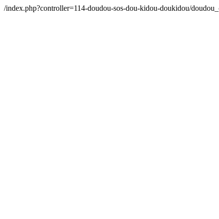
/index.php?controller=114-doudou-sos-dou-kidou-doukidou/doudou