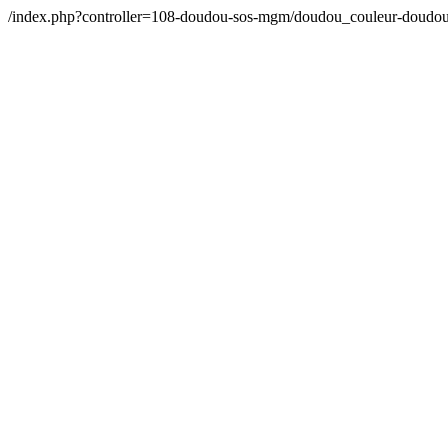
/index.php?controller=108-doudou-sos-mgm/doudou_couleur-doudo