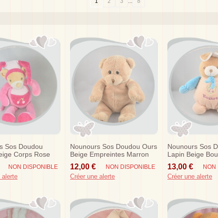
...
1
2
3
8
s Sos Doudou
Nounours Sos Doudou Ours
Nounours Sos 
eige Corps Rose
Beige Empreintes Marron
Lapin Beige Bo
Cerise 30 Cm
Bleu 20 Cm
12,00 €
13,00 €
NON DISPONIBLE
NON DISPONIBLE
NON 
 alerte
Créer une alerte
Créer une alerte