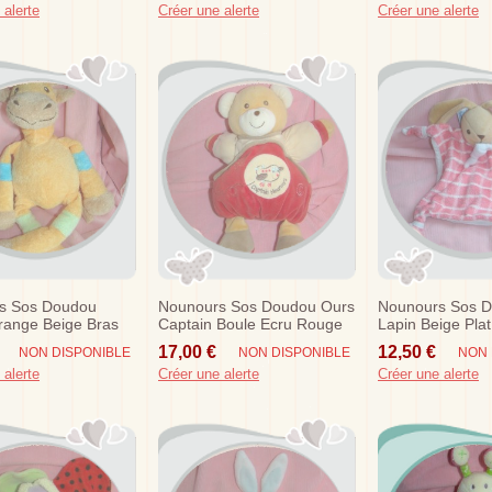
 alerte
Créer une alerte
Créer une alerte
s Sos Doudou
Nounours Sos Doudou Ours
Nounours Sos 
range Beige Bras
Captain Boule Ecru Rouge
Lapin Beige Pla
t
Taupe Avion
Rose Blanc
17,00 €
12,50 €
NON DISPONIBLE
NON DISPONIBLE
NON 
 alerte
Créer une alerte
Créer une alerte