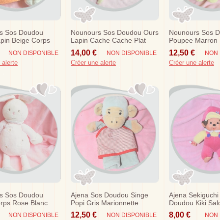
s Sos Doudou
Nounours Sos Doudou Ours
Nounours Sos 
pin Beige Corps
Lapin Cache Cache Plat
Poupee Marron
Ecru Beige Marron
Orange Violet
14,00 €
12,50 €
NON DISPONIBLE
NON DISPONIBLE
NON 
 alerte
Créer une alerte
Créer une alerte
s Sos Doudou
Ajena Sos Doudou Singe
Ajena Sekiguchi
rps Rose Blanc
Popi Gris Marionnette
Doudou Kiki Sal
Casquette Haut
12,50 €
8,00 €
NON DISPONIBLE
NON DISPONIBLE
NON 