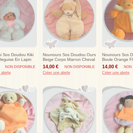
i Sos Doudou Kiki
Nounours Sos Doudou Ours
Nounours Sos 
Deguise En Lapin
Beige Corps Marron Cheval
Boule Orange Fl
30 Cm
14,00 €
14,00 €
NON DISPONIBLE
NON DISPONIBLE
NON 
 alerte
Créer une alerte
Créer une alerte