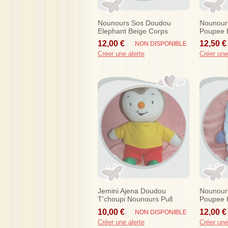
Nounours Sos Doudou
Nounour
Elephant Beige Corps
Poupee 
Rouge
Fleurs
12,00 €
12,50 €
NON DISPONIBLE
Créer une alerte
Créer une
Jemini Ajena Doudou
Nounour
T'choupi Nounours Pull
Poupee 
Jaune Ab Pantalon Rouge
10,00 €
12,00 €
NON DISPONIBLE
30 Cm
Créer une alerte
Créer une