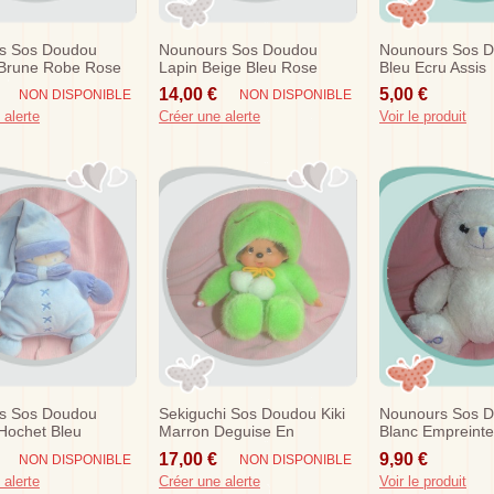
s Sos Doudou
Nounours Sos Doudou
Nounours Sos D
Brune Robe Rose
Lapin Beige Bleu Rose
Bleu Ecru Assis
Echarpe Meunier
14,00 €
5,00 €
NON DISPONIBLE
NON DISPONIBLE
 alerte
Créer une alerte
Voir le produit
s Sos Doudou
Sekiguchi Sos Doudou Kiki
Nounours Sos 
Hochet Bleu
Marron Deguise En
Blanc Empreinte
Grenouille Verte
17,00 €
9,90 €
NON DISPONIBLE
NON DISPONIBLE
 alerte
Créer une alerte
Voir le produit