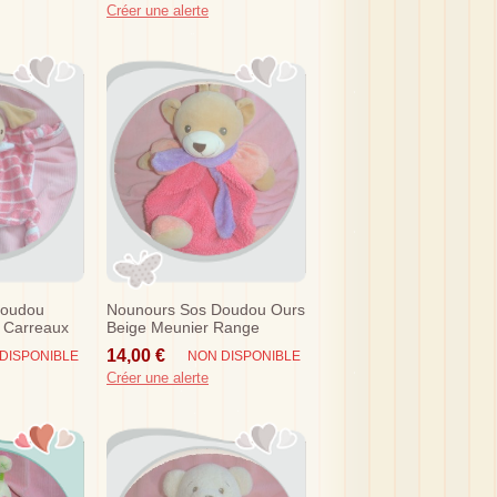
Créer une alerte
Doudou
Nounours Sos Doudou Ours
t Carreaux
Beige Meunier Range
Pyjama Rose Echarpe Violet
14,00 €
DISPONIBLE
NON DISPONIBLE
Créer une alerte