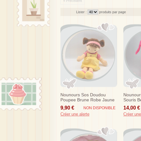
« Précédent
Lister :
produits par page
Nounours Sos Doudou
Nounour
Poupee Brune Robe Jaune
Souris B
Fleur
Fushia 
9,90 €
14,00 €
NON DISPONIBLE
Créer une alerte
Créer une