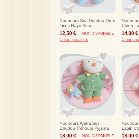
Nounours Sos Doudou Ours
Nounour
Tissu Raye Bleu
Chien La
Orange
12,50 €
14,00 €
NON DISPONIBLE
Créer une alerte
Créer une
Nounours Ajena Sos
Nounour
Doudou T'choupi Pyjama
Lapin Co
Vert Musical
Coeur
18,00 €
18,00 €
NON DISPONIBLE