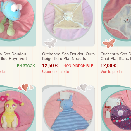
ra Sos Doudou
Orchestra Sos Doudou Ours
Orchestra Sos 
Bleu Raye Vert
Beige Ecru Plat Noeuds
Chat Plat Blanc
12,50 €
12,00 €
EN STOCK
NON DISPONIBLE
oduit
Créer une alerte
Voir le produit