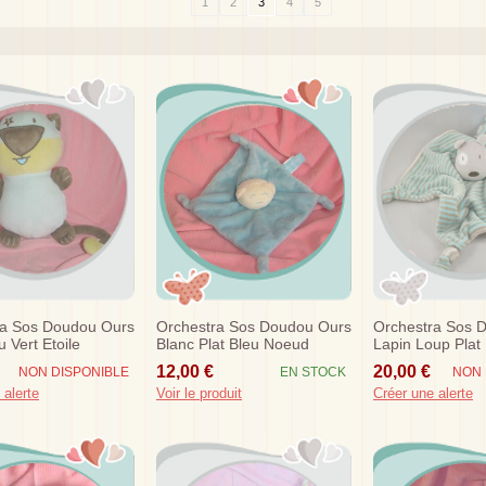
1
2
3
4
5
ra Sos Doudou Ours
Orchestra Sos Doudou Ours
Orchestra Sos 
 Vert Etoile
Blanc Plat Bleu Noeud
Lapin Loup Plat
Super Leo
12,00 €
20,00 €
NON DISPONIBLE
EN STOCK
NON 
 alerte
Voir le produit
Créer une alerte