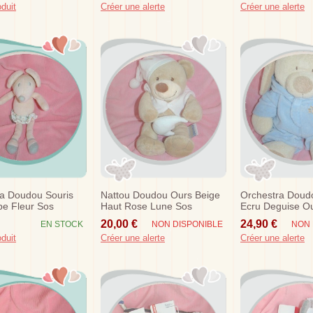
oduit
Créer une alerte
Créer une alerte
a Doudou Souris
Nattou Doudou Ours Beige
Orchestra Doud
e Fleur Sos
Haut Rose Lune Sos
Ecru Deguise Ou
20,00 €
24,90 €
EN STOCK
NON DISPONIBLE
NON 
oduit
Créer une alerte
Créer une alerte