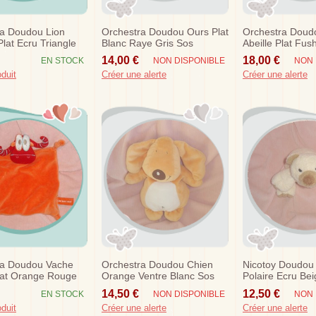
ra Doudou Lion
Orchestra Doudou Ours Plat
Orchestra Doudo
lat Ecru Triangle
Blanc Raye Gris Sos
Abeille Plat Fush
Orange Sos
14,00 €
18,00 €
EN STOCK
NON DISPONIBLE
NON 
oduit
Créer une alerte
Créer une alerte
ra Doudou Vache
Orchestra Doudou Chien
Nicotoy Doudou 
lat Orange Rouge
Orange Ventre Blanc Sos
Polaire Ecru Be
14,50 €
12,50 €
EN STOCK
NON DISPONIBLE
NON 
oduit
Créer une alerte
Créer une alerte