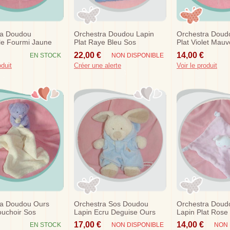
ra Doudou
Orchestra Doudou Lapin
Orchestra Doud
le Fourmi Jaune
Plat Raye Bleu Sos
Plat Violet Mau
s
22,00 €
14,00 €
EN STOCK
NON DISPONIBLE
oduit
Créer une alerte
Voir le produit
ra Doudou Ours
Orchestra Sos Doudou
Orchestra Doud
ouchoir Sos
Lapin Ecru Deguise Ours
Lapin Plat Rose
Bleu
17,00 €
14,00 €
EN STOCK
NON DISPONIBLE
NON 