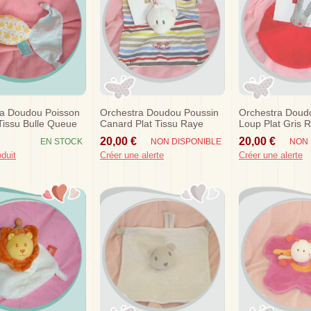
ra Doudou Poisson
Orchestra Doudou Poussin
Orchestra Doud
issu Bulle Queue
Canard Plat Tissu Raye
Loup Plat Gris 
s
Champions Sos
Sos
20,00 €
20,00 €
EN STOCK
NON DISPONIBLE
NON 
oduit
Créer une alerte
Créer une alerte