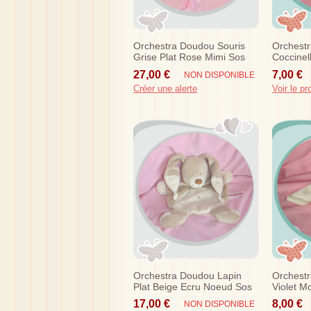
Orchestra Doudou Souris
Orchest
Grise Plat Rose Mimi Sos
Coccinel
Rose So
27,00 €
7,00 €
NON DISPONIBLE
Créer une alerte
Voir le pr
Orchestra Doudou Lapin
Orchest
Plat Beige Ecru Noeud Sos
Violet M
17,00 €
8,00 €
NON DISPONIBLE