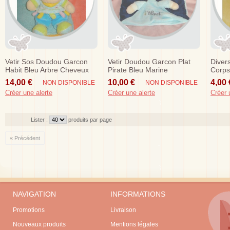
Vetir Sos Doudou Garcon
Vetir Doudou Garcon Plat
Diver
Habit Bleu Arbre Cheveux
Pirate Bleu Marine
Corps
Orange
Turquoise Sos
14,00 €
10,00 €
4,00 
NON DISPONIBLE
NON DISPONIBLE
Créer une alerte
Créer une alerte
Créer 
Lister :
produits par page
« Précédent
NAVIGATION
INFORMATIONS
Promotions
Livraison
Nouveaux produits
Mentions légales