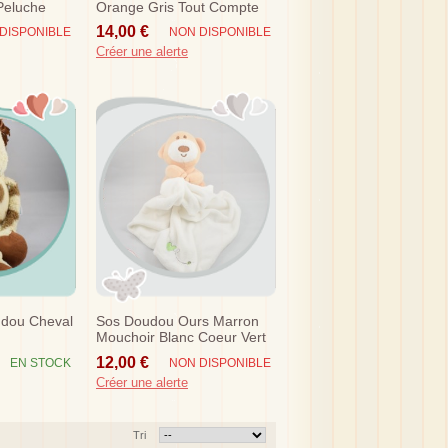
Peluche
Orange Gris Tout Compte
e
Fait
14,00 €
DISPONIBLE
NON DISPONIBLE
Créer une alerte
udou Cheval
Sos Doudou Ours Marron
Mouchoir Blanc Coeur Vert
12,00 €
EN STOCK
NON DISPONIBLE
Créer une alerte
Tri