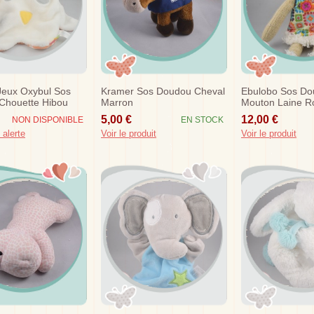
 Jeux Oxybul Sos
Kramer Sos Doudou Cheval
Ebulobo Sos D
Chouette Hibou
Marron
Mouton Laine R
c Livre
5,00 €
12,00 €
NON DISPONIBLE
EN STOCK
 alerte
Voir le produit
Voir le produit