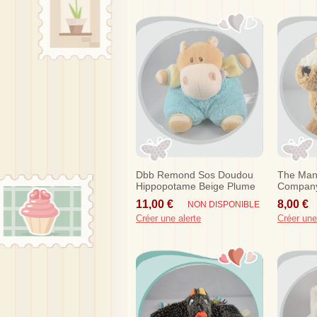
Dbb Remond Sos Doudou
The Man
Hippopotame Beige Plume
Company
Vert Bleu Jaune
Bambi M
11,00 €
8,00 €
NON DISPONIBLE
Créer une alerte
Créer une