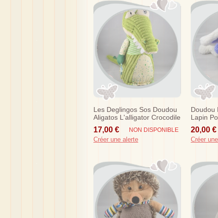
Les Deglingos Sos Doudou
Doudou 
Aligatos L'alligator Crocodile
Lapin P
Vert 33cm
Violet A
17,00 €
20,00 €
NON DISPONIBLE
25 Cm
Créer une alerte
Créer une