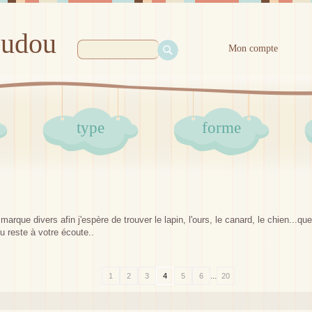
oudou
Mon compte
type
forme
arque divers afin j'espère de trouver le lapin, l'ours, le canard, le chien...q
 reste à votre écoute..
...
1
2
3
4
5
6
20