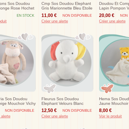
tons Sos Doudou
Cmp Sos Doudou Elephant
Doudou Et Com
llonge Rose Hochet
Gris Marionnette Bleu Etoile
Lapin Pompon V
Allonge Blanc D
11,00 €
20,00 €
EN STOCK
NON DISPONIBLE
NON 
Cm
oduit
Créer une alerte
Créer une alerte
ria Sos Doudou
Fleurus Sos Doudou
Hema Sos Doud
eige Mouchoir Vichy
Elephant Velours Blanc
Jaune Mouchoir 
Papoum Jaune Rouge
12,50 €
8,00 €
NON DISPONIBLE
NON DISPONIBLE
 alerte
Créer une alerte
Voir le produit