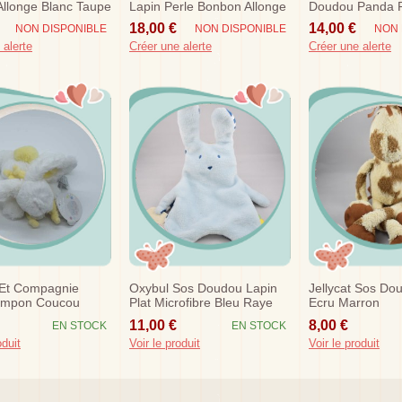
llonge Blanc Taupe
Lapin Perle Bonbon Allonge
Doudou Panda 
Blanc Taupe
Blanc Noir Poch
18,00 €
14,00 €
NON DISPONIBLE
NON DISPONIBLE
NON 
 alerte
Créer une alerte
Créer une alerte
Et Compagnie
Oxybul Sos Doudou Lapin
Jellycat Sos Do
ompon Coucou
Plat Microfibre Bleu Raye
Ecru Marron
ndre Allonge Blanc
Dentition
11,00 €
8,00 €
EN STOCK
EN STOCK
oduit
Voir le produit
Voir le produit