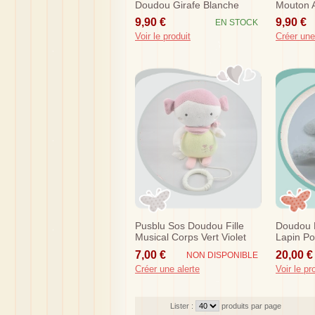
Doudou Girafe Blanche
Mouton A
Tachete Marron Bleu
9,90 €
9,90 €
EN STOCK
Voir le produit
Créer une
Pusblu Sos Doudou Fille
Doudou 
Musical Corps Vert Violet
Lapin P
Fleurs
Jaune Te
7,00 €
20,00 €
NON DISPONIBLE
Dc2822
Créer une alerte
Voir le pr
Lister :
produits par page