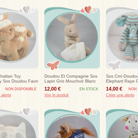
hattan Toy
Doudou Et Compagnie Sos
Sos Cmi Doudo
 Sos Doudou Faon
Lapin Gris Mouchoir Blanc
Elephant Raye G
arron Ecru
Douce Nuit Dc2818
12,00 €
14,00 €
NON DISPONIBLE
EN STOCK
NON 
 alerte
Voir le produit
Créer une alerte