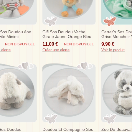
s Sos Doudou Ane
Gifi Sos Doudou Vache
Carter's Sos Do
vite Minimi
Girafe Jaune Orange Bleu
Grise Mouchoir 
Fleur
11,00 €
9,90 €
NON DISPONIBLE
NON DISPONIBLE
 alerte
Créer une alerte
Voir le produit
 Sos Doudou
Doudou Et Compagnie Sos
Zoo De Beauval