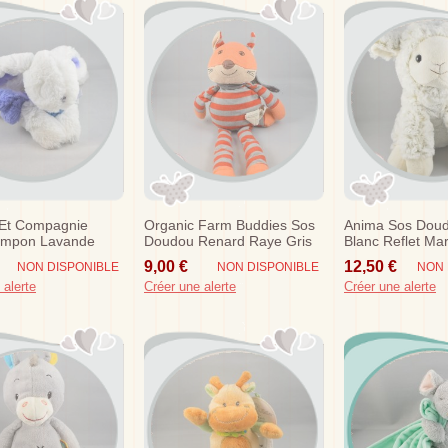
Et Compagnie
Organic Farm Buddies Sos
Anima Sos Dou
ompon Lavande
Doudou Renard Raye Gris
Blanc Reflet Ma
llonge Blanc Dc2681
Orange Hochet
Animadoo
9,00 €
12,50 €
NON DISPONIBLE
NON DISPONIBLE
NON 
 alerte
Créer une alerte
Créer une alerte