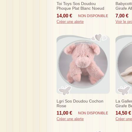
Toi Toys Sos Doudou
Babycot
Phoque Plat Blanc Noeud
Girafe A
14,00 €
7,00 €
NON DISPONIBLE
Créer une alerte
Voir le pr
Lgri Sos Doudou Cochon
La Galle
Rose
Girafe B
Rouge
11,00 €
14,50 €
NON DISPONIBLE
Créer une alerte
Créer une