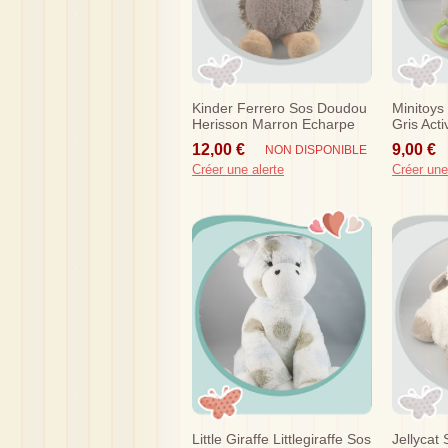
Kinder Ferrero Sos Doudou
Minitoy
Herisson Marron Echarpe
Gris Acti
12,00 €
9,00 €
NON DISPONIBLE
Créer une alerte
Créer une
Little Giraffe Littlegiraffe Sos
Jellycat