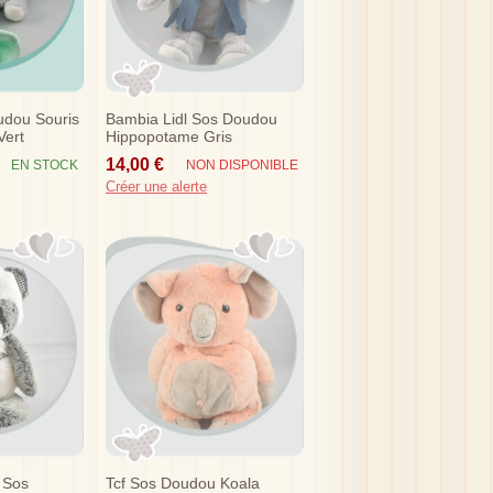
udou Souris
Bambia Lidl Sos Doudou
Vert
Hippopotame Gris
Marionnette
14,00 €
EN STOCK
NON DISPONIBLE
Créer une alerte
 Sos
Tcf Sos Doudou Koala