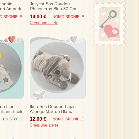
pagnie
Jellycat Sos Doudou
ert Amande
Rhinoceros Bleu 30 Cm
c2687 30
14,00 €
DISPONIBLE
NON DISPONIBLE
Créer une alerte
ou Lion
Ikea Sos Doudou Lapin
Blanc Etoile
Allonge Marron Blanc
12,00 €
EN STOCK
NON DISPONIBLE
Créer une alerte