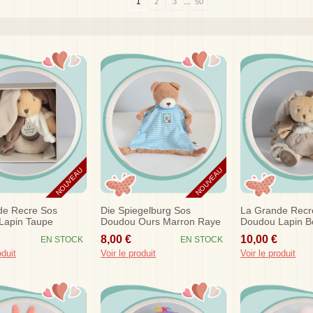
...
1
2
3
50
NOUVEAU
NOUVEAU
de Recre Sos
Die Spiegelburg Sos
La Grande Recr
Lapin Taupe
Doudou Ours Marron Raye
Doudou Lapin B
Blanc Hochet
Bleu Hochet
Marron Blanc Act
8,00 €
10,00 €
EN STOCK
EN STOCK
Et Compagnie
Doudou...
oduit
Voir le produit
Voir le produit