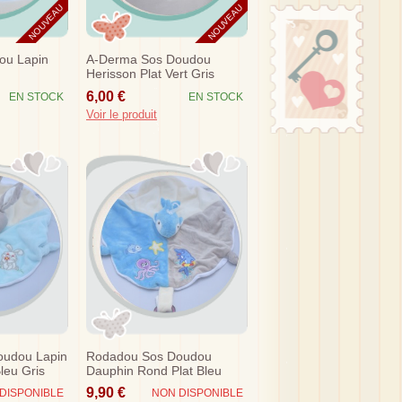
NOUVEAU
NOUVEAU
ou Lapin
A-Derma Sos Doudou
Herisson Plat Vert Gris
6,00 €
EN STOCK
EN STOCK
Voir le produit
oudou Lapin
Rodadou Sos Doudou
leu Gris
Dauphin Rond Plat Bleu
Gris Ecru Pieuvre
9,90 €
DISPONIBLE
NON DISPONIBLE