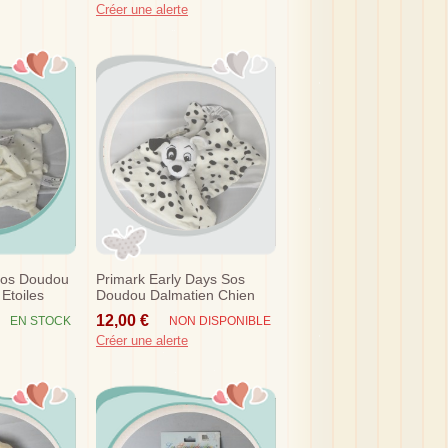
Créer une alerte
Sos Doudou
Primark Early Days Sos
 Etoiles
Doudou Dalmatien Chien
Plat Carre Blanc Noir Disney
12,00 €
EN STOCK
NON DISPONIBLE
Créer une alerte