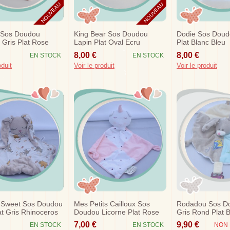
NOUVEAU
NOUVEAU
 Sos Doudou
King Bear Sos Doudou
Dodie Sos Doud
 Gris Plat Rose
Lapin Plat Oval Ecru
Plat Blanc Bleu
iddy
Orange Abc
8,00 €
8,00 €
EN STOCK
EN STOCK
oduit
Voir le produit
Voir le produit
e Sweet Sos Doudou
Mes Petits Cailloux Sos
Rodadou Sos D
at Gris Rhinoceros
Doudou Licorne Plat Rose
Gris Rond Plat B
Blanc Losange
Ecru Cerf Volant
7,00 €
9,90 €
EN STOCK
EN STOCK
NON 