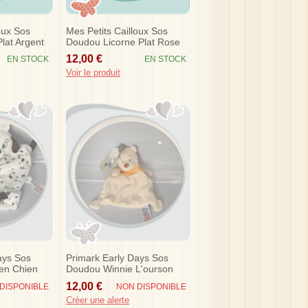
oux Sos
Mes Petits Cailloux Sos
lat Argent
Doudou Licorne Plat Rose
Argent Blanc
12,00 €
EN STOCK
EN STOCK
Voir le produit
ays Sos
Primark Early Days Sos
en Chien
Doudou Winnie L'ourson
Disney
Plat Orange Ecru Disney
12,00 €
DISPONIBLE
NON DISPONIBLE
Créer une alerte