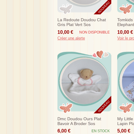
NOUVEAU
La Redoute Doudou Chat
Tomkids
Gris Plat Vert Sos
Elephant
Tom & K
10,00 €
10,00 €
NON DISPONIBLE
Créer une alerte
Voir le pr
NOUVEAU
Dmc Doudou Ours Plat
My Littl
Bavoir A Broder Sos
Lapin Pl
6,00 €
5,00 €
EN STOCK