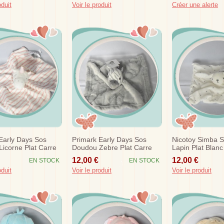
oduit
Voir le produit
Créer une alerte
Early Days Sos
Primark Early Days Sos
Nicotoy Simba 
icorne Plat Carre
Doudou Zebre Plat Carre
Lapin Plat Blanc
se
Gris
Violettes
12,00 €
12,00 €
EN STOCK
EN STOCK
oduit
Voir le produit
Voir le produit