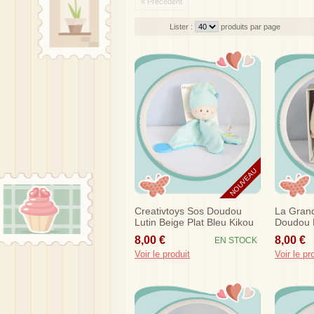
« Précédent
Lister :
produits par page
NOUVEAU
Creativtoys Sos Doudou
La Gran
Lutin Beige Plat Bleu Kikou
Doudou 
Marron 
8,00 €
8,00 €
EN STOCK
Doudou 
Voir le produit
Voir le pr