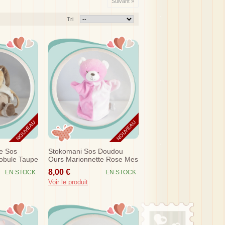
Suivant »
Tri
NOUVEAU
NOUVEAU
e Sos
Stokomani Sos Doudou
obule Taupe
Ours Marionnette Rose Mes
ivités
Petits Cailloux
8,00 €
EN STOCK
EN STOCK
Voir le produit