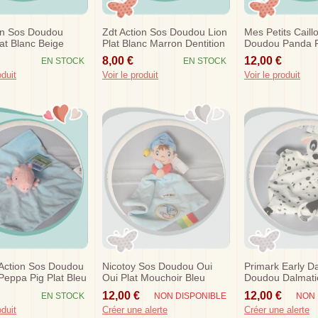
on Sos Doudou
Zdt Action Sos Doudou Lion
Mes Petits Caill
lat Blanc Beige
Plat Blanc Marron Dentition
Doudou Panda P
Blanc
8,00 €
12,00 €
EN STOCK
EN STOCK
oduit
Voir le produit
Voir le produit
Action Sos Doudou
Nicotoy Sos Doudou Oui
Primark Early D
eppa Pig Plat Bleu
Oui Plat Mouchoir Bleu
Doudou Dalmati
Plat Blanc Noir 
12,00 €
12,00 €
EN STOCK
NON DISPONIBLE
NON 
oduit
Créer une alerte
Créer une alerte