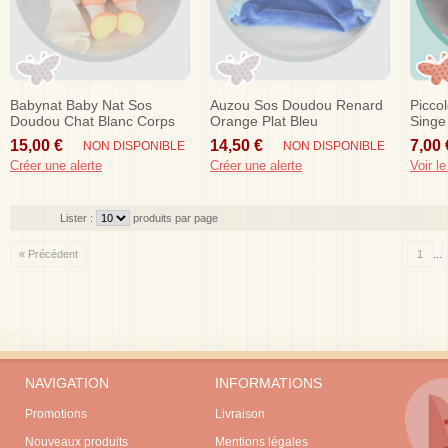
Babynat Baby Nat Sos
Auzou Sos Doudou Renard
Picco
Doudou Chat Blanc Corps
Orange Plat Bleu
Singe
Orange Mouchoir
15,00 €
14,50 €
7,00 
NON DISPONIBLE
NON DISPONIBLE
Créer une alerte
Créer une alerte
Voir le
Lister :
produits par page
...
« Précédent
1
NAVIGATION
INFORMATIONS
Promotions
Livraison
Nouveaux produits
Mentions légales