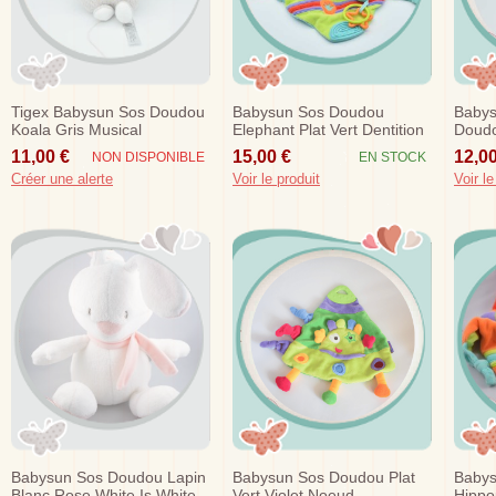
Tigex Babysun Sos Doudou
Babysun Sos Doudou
Babys
Koala Gris Musical
Elephant Plat Vert Dentition
Doudo
Rose 
11,00 €
15,00 €
12,00
NON DISPONIBLE
EN STOCK
Créer une alerte
Voir le produit
Voir le
Babysun Sos Doudou Lapin
Babysun Sos Doudou Plat
Baby
Blanc Rose White Is White
Vert Violet Noeud
Hippo