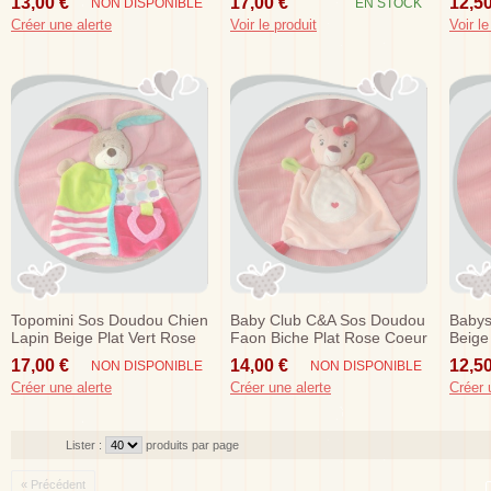
13,00 €
17,00 €
12,50
NON DISPONIBLE
EN STOCK
Dentition
Créer une alerte
Voir le produit
Voir le
Topomini Sos Doudou Chien
Baby Club C&a Sos Doudou
Babys
Lapin Beige Plat Vert Rose
Faon Biche Plat Rose Coeur
Beige
Dentition
17,00 €
14,00 €
12,50
NON DISPONIBLE
NON DISPONIBLE
Créer une alerte
Créer une alerte
Créer 
Lister :
produits par page
« Précédent