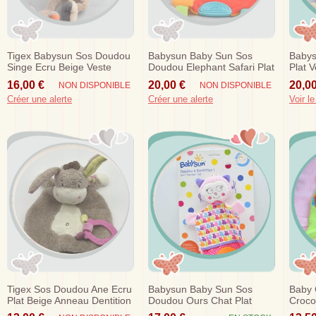
Tigex Babysun Sos Doudou
Babysun Baby Sun Sos
Babys
Singe Ecru Beige Veste
Doudou Elephant Safari Plat
Plat V
Orange 27 Cm
Orange Rouge Fleur
16,00 €
20,00 €
20,00
NON DISPONIBLE
NON DISPONIBLE
Créer une alerte
Créer une alerte
Voir le
Tigex Sos Doudou Ane Ecru
Babysun Baby Sun Sos
Baby 
Plat Beige Anneau Dentition
Doudou Ours Chat Plat
Croco
Babysun
Rose Pomme Tissu
Anne