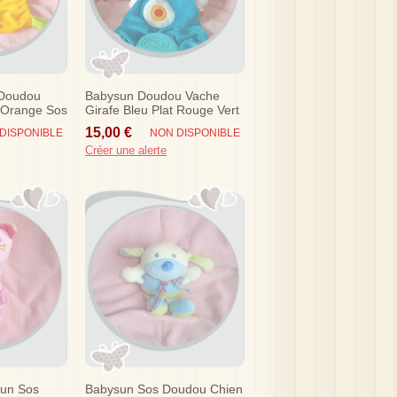
 Doudou
Babysun Doudou Vache
 Orange Sos
Girafe Bleu Plat Rouge Vert
Dentition
15,00 €
DISPONIBLE
NON DISPONIBLE
Créer une alerte
un Sos
Babysun Sos Doudou Chien