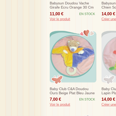
Babysun Doudou Vache
Babysun
Girafe Ecru Orange 30 Cm
Chien So
Baby Sun
Rose Or
11,00 €
14,00 €
EN STOCK
Voir le produit
Créer une
Baby Club C&a Doudou
Baby Cl
Ours Beige Plat Bleu Jaune
Lapin Pl
Dentition
Carotte 
7,00 €
14,00 €
EN STOCK
Voir le produit
Créer une