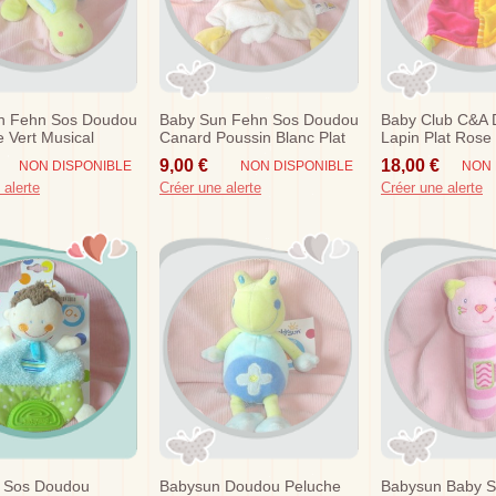
n Fehn Sos Doudou
Baby Sun Fehn Sos Doudou
Baby Club C&a
e Vert Musical
Canard Poussin Blanc Plat
Lapin Plat Rose
Jaune
9,00 €
18,00 €
NON DISPONIBLE
NON DISPONIBLE
NON 
 alerte
Créer une alerte
Créer une alerte
 Sos Doudou
Babysun Doudou Peluche
Babysun Baby S