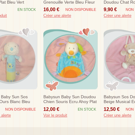
lat Bleu Vert
Grenouille Verte Bleu Fleur
Doudou Chat Ro
Petit Mod
Vert
16,00 €
9,90 €
EN STOCK
NON DISPONIBLE
NON 
oduit
Créer une alerte
Créer une alerte
 Baby Sun Sos
Babysun Baby Sun Doudou
Babysun Sos D
Ours Blanc Bleu
Chien Souris Ecru Ahoy Plat
Beige Musical E
ardinier
Bleu
Baby Sun
12,00 €
12,50 €
NON DISPONIBLE
EN STOCK
NON 
 alerte
Voir le produit
Créer une alerte