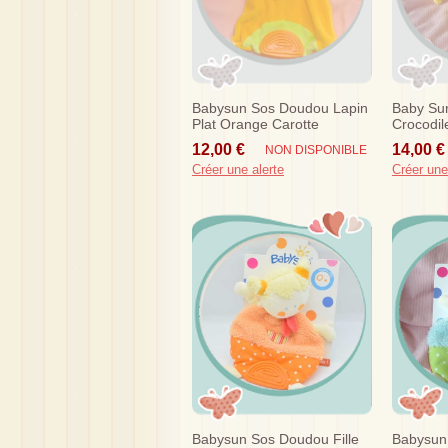
Babysun Sos Doudou Lapin
Baby Su
Plat Orange Carotte
Crocodil
Dentition
12,00 €
14,00 €
NON DISPONIBLE
Créer une alerte
Créer une
Babysun Sos Doudou Fille
Babysun