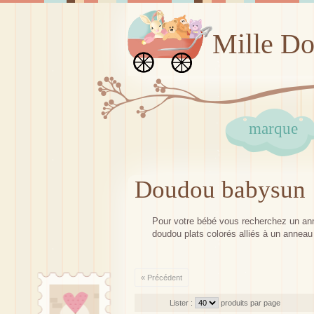
Mille D
marque
Doudou babysun
Pour votre bébé vous recherchez un ann
doudou plats colorés alliés à un anneau d
« Précédent
Lister :
produits par page