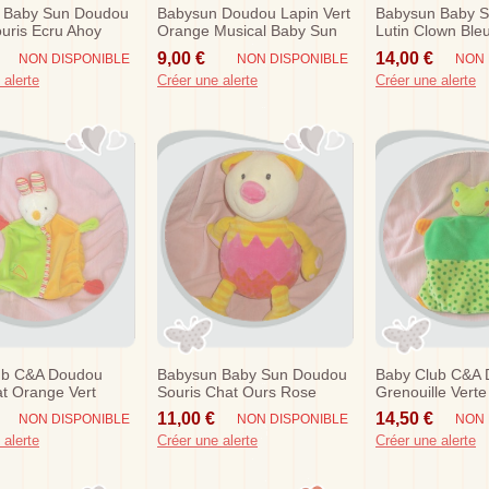
 Baby Sun Doudou
Babysun Doudou Lapin Vert
Babysun Baby 
uris Ecru Ahoy
Orange Musical Baby Sun
Lutin Clown Ble
ange Sos
Sos
9,00 €
14,00 €
NON DISPONIBLE
NON DISPONIBLE
NON 
 alerte
Créer une alerte
Créer une alerte
ub C&a Doudou
Babysun Baby Sun Doudou
Baby Club C&a
at Orange Vert
Souris Chat Ours Rose
Grenouille Verte
Baby Sun
Jaune
Orange
11,00 €
14,50 €
NON DISPONIBLE
NON DISPONIBLE
NON 
 alerte
Créer une alerte
Créer une alerte