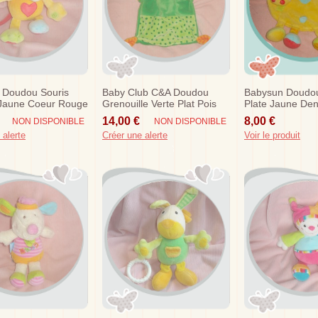
 Doudou Souris
Baby Club C&a Doudou
Babysun Doudo
Jaune Coeur Rouge
Grenouille Verte Plat Pois
Plate Jaune Dent
n
Orange
Bleu Vert Sos
14,00 €
8,00 €
NON DISPONIBLE
NON DISPONIBLE
 alerte
Créer une alerte
Voir le produit