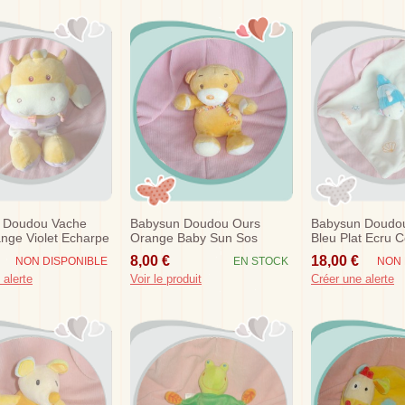
 Doudou Vache
Babysun Doudou Ours
Babysun Doudou
nge Violet Echarpe
Orange Baby Sun Sos
Bleu Plat Ecru C
0 Cm Baby Sun
Sos
8,00 €
18,00 €
NON DISPONIBLE
EN STOCK
NON 
 alerte
Voir le produit
Créer une alerte