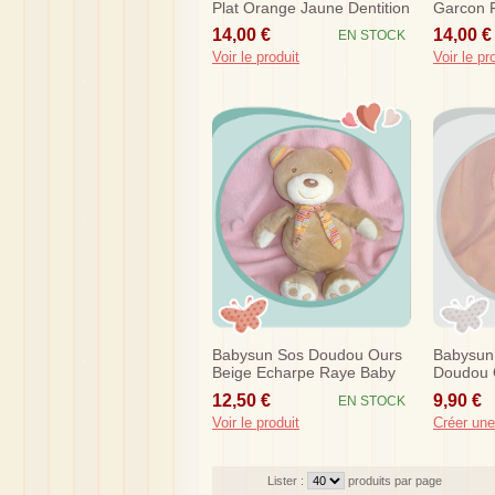
Plat Orange Jaune Dentition
Garcon P
Dentition
14,00 €
14,00 €
EN STOCK
Voir le produit
Voir le pr
Babysun Sos Doudou Ours
Babysun
Beige Echarpe Raye Baby
Doudou 
Sun 28 Cm
Hochet J
12,50 €
9,90 €
EN STOCK
Voir le produit
Créer une
Lister :
produits par page