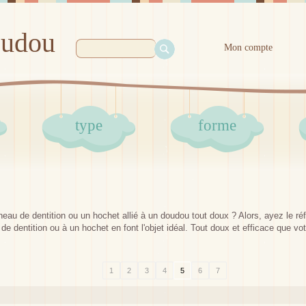
oudou
Mon compte
type
forme
eau de dentition ou un hochet allié à un doudou tout doux ? Alors, ayez le
e dentition ou à un hochet en font l'objet idéal. Tout doux et efficace que votr
1
2
3
4
5
6
7