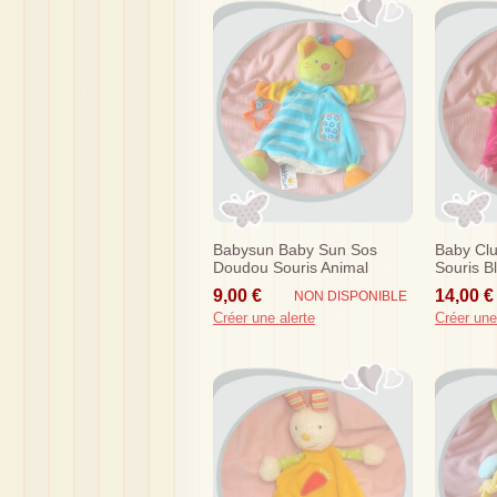
Babysun Baby Sun Sos
Baby Cl
Doudou Souris Animal
Souris B
Orange Marionnette Etoile
Fleur
9,00 €
14,00 €
NON DISPONIBLE
Créer une alerte
Créer une