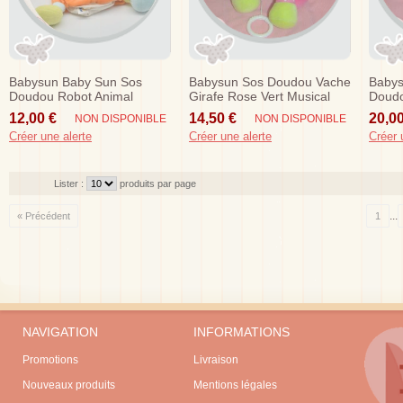
Babysun Baby Sun Sos
Babysun Sos Doudou Vache
Babys
Doudou Robot Animal
Girafe Rose Vert Musical
Doudo
Orange Marionnette Etoile
Rose 
12,00 €
14,50 €
20,00
NON DISPONIBLE
NON DISPONIBLE
Créer une alerte
Créer une alerte
Créer 
Lister :
produits par page
...
« Précédent
1
NAVIGATION
INFORMATIONS
Promotions
Livraison
Nouveaux produits
Mentions légales