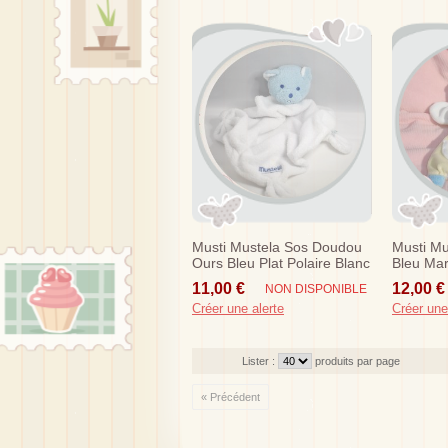
Musti Mustela Sos Doudou
Musti M
Ours Bleu Plat Polaire Blanc
Bleu Mar
Jaune S
11,00 €
12,00 €
NON DISPONIBLE
Créer une alerte
Créer une
Lister :
produits par page
« Précédent