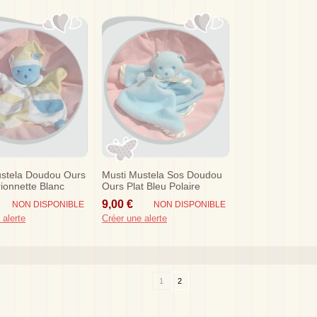
ustela Doudou Ours
Musti Mustela Sos Doudou
ionnette Blanc
Ours Plat Bleu Polaire
os
Liseret
9,00 €
NON DISPONIBLE
NON DISPONIBLE
 alerte
Créer une alerte
1
2