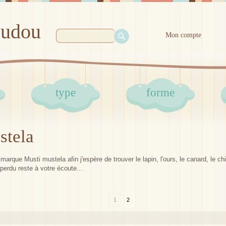
oudou
Mon compte
type
forme
stela
arque Musti mustela afin j'espère de trouver le lapin, l'ours, le canard, le c
perdu reste à votre écoute…
1
2