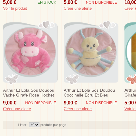
5,00 €
5,00 €
18,00
EN STOCK
NON DISPONIBLE
Voir le produit
Créer une alerte
Créer 
Arthur Et Lola Sos Doudou
Arthur Et Lola Sos Doudou
Arthu
Vache Girafe Rose Hochet
Coccinelle Ecru Et Bleu
Giraf
Fleur
9,00 €
9,00 €
5,00 
NON DISPONIBLE
NON DISPONIBLE
Créer une alerte
Créer une alerte
Voir le
Lister :
produits par page