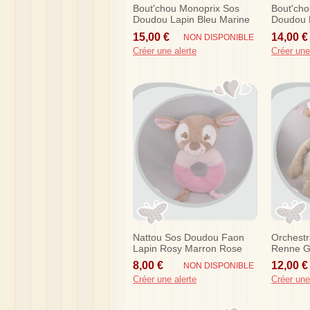
Bout'chou Monoprix Sos
Bout'cho
Doudou Lapin Bleu Marine
Doudou 
Echarpe Jambes Bleues...
Laine Tr
15,00 €
14,00 €
NON DISPONIBLE
Créer une alerte
Créer une
Nattou Sos Doudou Faon
Orchest
Lapin Rosy Marron Rose
Renne G
Hochet
Noel
8,00 €
12,00 €
NON DISPONIBLE
Créer une alerte
Créer une