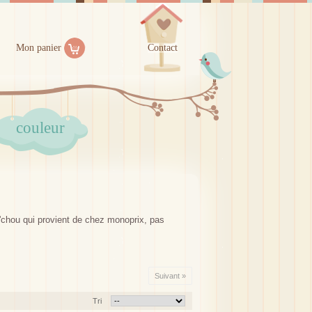
Mon panier
Contact
couleur
t'chou qui provient de chez monoprix, pas
Suivant »
Tri