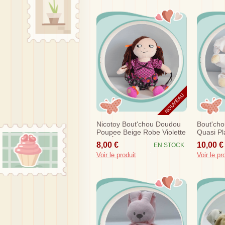
NOUVEAU
Nicotoy Bout'chou Doudou
Bout'ch
Poupee Beige Robe Violette
Quasi Pl
Sac À Main Sos
Hochet
8,00 €
10,00 €
EN STOCK
Voir le produit
Voir le pr