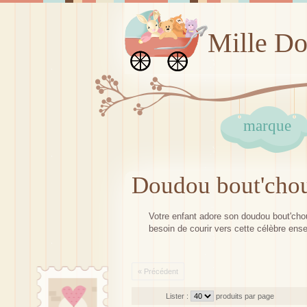
Mille D
marque
Doudou bout'cho
Votre enfant adore son doudou bout'chou
besoin de courir vers cette célèbre ens
« Précédent
Lister :
produits par page