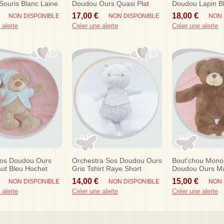
ouris Blanc Laine
Doudou Ours Quasi Plat
Doudou Lapin B
obe Raye Rose
Gris Bandana Bleu Hochet
Echarpe Marron
17,00 €
18,00 €
NON DISPONIBLE
NON DISPONIBLE
NON 
 alerte
Créer une alerte
Créer une alerte
Sos Doudou Ours
Orchestra Sos Doudou Ours
Bout'chou Mono
ut Bleu Hochet
Gris Tshirt Raye Short
Doudou Ours M
Etoiles Fluorescentes
Doudoublure
14,00 €
15,00 €
NON DISPONIBLE
NON DISPONIBLE
NON 
 alerte
Créer une alerte
Créer une alerte