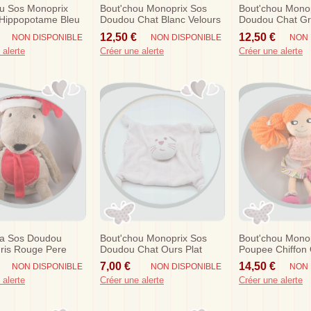
u Sos Monoprix
Bout'chou Monoprix Sos
Bout'chou Mono
Hippopotame Bleu
Doudou Chat Blanc Velours
Doudou Chat Gri
ico Short Jungle
Etoiles Grises
Etoiles Bleu
12,50 €
12,50 €
NON DISPONIBLE
NON DISPONIBLE
NON 
 alerte
Créer une alerte
Créer une alerte
ra Sos Doudou
Bout'chou Monoprix Sos
Bout'chou Mono
ris Rouge Pere
Doudou Chat Ours Plat
Poupee Chiffon
Rose Dos Etoiles
Robe Rose Fleur 
7,00 €
14,50 €
NON DISPONIBLE
NON DISPONIBLE
NON 
 alerte
Créer une alerte
Créer une alerte