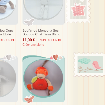
dou Ours
Bout'chou Monoprix Sos
u Etoile
Doudou Chat Tissu Blanc
Raye Gris
11,00 €
DISPONIBLE
NON DISPONIBLE
Créer une alerte