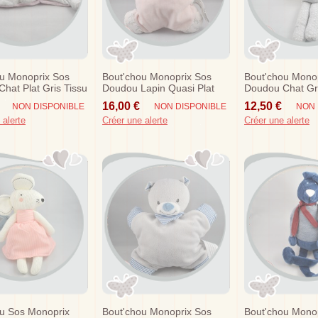
u Monoprix Sos
Bout'chou Monoprix Sos
Bout'chou Mono
hat Plat Gris Tissu
Doudou Lapin Quasi Plat
Doudou Chat Gri
Rose Bandana Fleurs
Blanches
16,00 €
12,50 €
NON DISPONIBLE
NON DISPONIBLE
NON 
Hochet
 alerte
Créer une alerte
Créer une alerte
u Sos Monoprix
Bout'chou Monoprix Sos
Bout'chou Mono