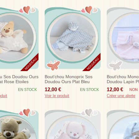
NOUVEAU
NOUVEAU
ou Sos Doudou Ours
Bout'chou Monoprix Sos
Bout'chou Mono
at Rose Etoiles
Doudou Ours Plat Bleu
Doudou Lapin P
Marin
Fleurs
12,00 €
12,00 €
EN STOCK
EN STOCK
NON 
oduit
Voir le produit
Créer une alerte