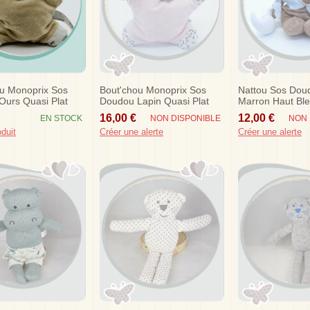
u Monoprix Sos
Bout'chou Monoprix Sos
Nattou Sos Dou
urs Quasi Plat
Doudou Lapin Quasi Plat
Marron Haut Ble
eige Bandana...
Rose Bandana Fleurs...
Lune
16,00 €
12,00 €
EN STOCK
NON DISPONIBLE
NON 
oduit
Créer une alerte
Créer une alerte