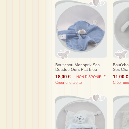
Bout'chou Monoprix Sos
Bout'ch
Doudou Ours Plat Bleu
Sos Chat
Bandana Cirque
18,00 €
11,00 €
NON DISPONIBLE
Créer une alerte
Créer une