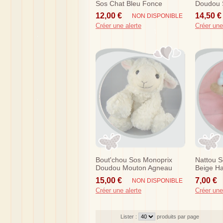
Sos Chat Bleu Fonce
Doudou S
Trico R
12,00 €
14,50 €
NON DISPONIBLE
Créer une alerte
Créer une
Bout'chou Sos Monoprix
Nattou 
Doudou Mouton Agneau
Beige Ha
Blanc Ecru
15,00 €
7,00 €
NON DISPONIBLE
Créer une alerte
Créer une
Lister :
produits par page