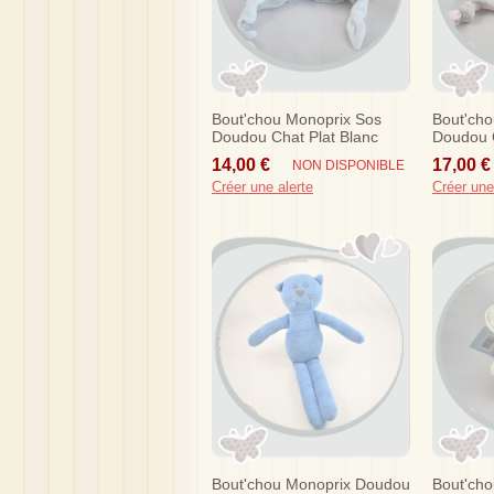
Bout'chou Monoprix Sos
Bout'cho
Doudou Chat Plat Blanc
Doudou C
Etoile Dos Gris Noeud
Rose
14,00 €
17,00 €
NON DISPONIBLE
Créer une alerte
Créer une
Bout'chou Monoprix Doudou
Bout'cho