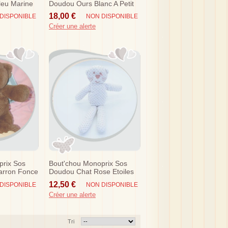
leu Marine
Doudou Ours Blanc A Petit
Poil
18,00 €
DISPONIBLE
NON DISPONIBLE
Créer une alerte
prix Sos
Bout'chou Monoprix Sos
arron Fonce
Doudou Chat Rose Etoiles
Truffe Vieux Rose
12,50 €
DISPONIBLE
NON DISPONIBLE
Créer une alerte
Tri