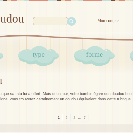
oudou
Mon compte
type
forme
u
 que sa tata lui a offert. Mais si un jour, votre bambin égare son doudou bou
eigne, vous trouverez certainement un doudou équivalent dans cette rubrique.
...
1
2
3
7