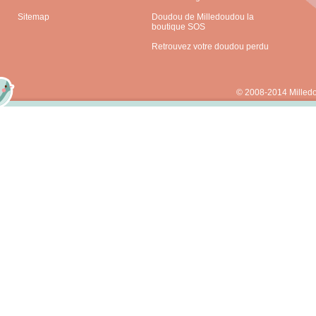
Sitemap
Doudou de Milledoudou la
boutique SOS
Retrouvez votre doudou perdu
© 2008-2014 Milled