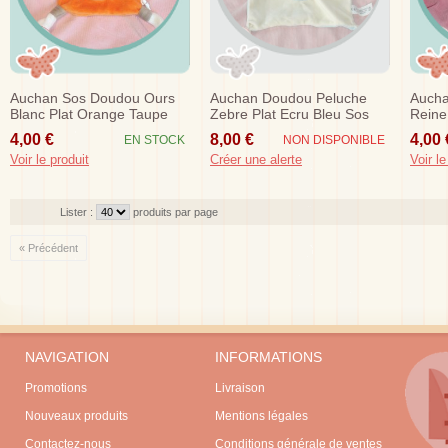
Auchan Sos Doudou Ours
Auchan Doudou Peluche
Aucha
Blanc Plat Orange Taupe
Zebre Plat Ecru Bleu Sos
Reine
Marron
Etoile
4,00 €
8,00 €
4,00 
EN STOCK
NON DISPONIBLE
Voir le produit
Créer une alerte
Voir le
Lister :
produits par page
« Précédent
NAVIGATION
INFORMATIONS
Promotions
Livraison
Nouveaux produits
Mentions légales
Contactez-nous
Conditions générale de ventes