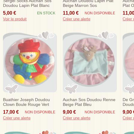
Sergei Socks Auchan Sos
Auchan Doudou Lapin Plat
Aucha
Doudou Lapin Plat Blanc
Beige Marron Sos
Plat 
Bleu
5,00 €
11,00 €
11,00
EN STOCK
NON DISPONIBLE
Voir le produit
Créer une alerte
Créer 
Buathier Joseph Doudou
Auchan Sos Doudou Renne
De Gr
Clown Boule Rouge Vert
Beige Plat Bleu
Doudo
Bleu Auchan
Plat G
17,00 €
9,00 €
9,00 
NON DISPONIBLE
NON DISPONIBLE
Créer une alerte
Créer une alerte
Créer 