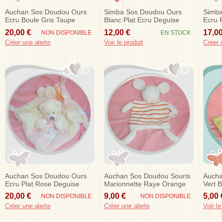
Auchan Sos Doudou Ours
Simba Sos Doudou Ours
Simba
Ecru Boule Gris Taupe
Blanc Plat Ecru Deguise
Ecru 
Deguise Lapin Snc Oia
Lapin
Degui
20,00 €
12,00 €
17,00
NON DISPONIBLE
EN STOCK
Créer une alerte
Voir le produit
Créer 
Auchan Sos Doudou Ours
Auchan Sos Doudou Souris
Aucha
Ecru Plat Rose Deguise
Marionnette Raye Orange
Vert 
Lapin Snc Oia
20,00 €
9,00 €
5,00 
NON DISPONIBLE
NON DISPONIBLE
Créer une alerte
Créer une alerte
Voir le