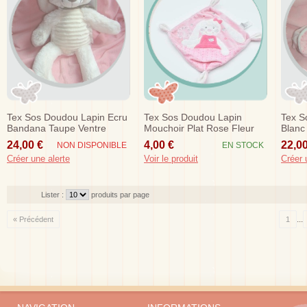
Tex Sos Doudou Lapin Ecru
Tex Sos Doudou Lapin
Tex S
Bandana Taupe Ventre
Mouchoir Plat Rose Fleur
Blanc
Gauffre 40 Cm
Abeille Coeur
24,00 €
4,00 €
22,00
NON DISPONIBLE
EN STOCK
Créer une alerte
Voir le produit
Créer 
Lister :
produits par page
...
« Précédent
1