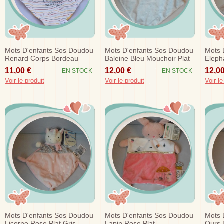
Mots D'enfants Sos Doudou
Mots D'enfants Sos Doudou
Mots 
Renard Corps Bordeau
Baleine Bleu Mouchoir Plat
Eleph
Mouchoir La Petite Famille
Argent
Argen
11,00 €
12,00 €
12,00
EN STOCK
EN STOCK
Voir le produit
Voir le produit
Voir le
Mots D'enfants Sos Doudou
Mots D'enfants Sos Doudou
Mots 
Licorne Rose Plat Gris
Lapin Rose Plat
Ours 