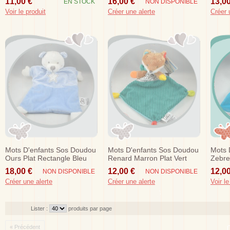
11,00 €
16,00 €
13,00
EN STOCK
NON DISPONIBLE
Voir le produit
Créer une alerte
Créer 
Mots D'enfants Sos Doudou
Mots D'enfants Sos Doudou
Mots 
Ours Plat Rectangle Bleu
Renard Marron Plat Vert
Zebre
Etoile
Triange
Lion
18,00 €
12,00 €
12,00
NON DISPONIBLE
NON DISPONIBLE
Créer une alerte
Créer une alerte
Voir le
Lister :
produits par page
« Précédent