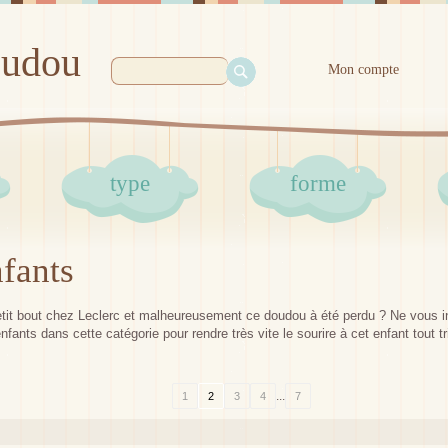
oudou
Mon compte
type
forme
fants
tit bout chez Leclerc et malheureusement ce doudou à été perdu ? Ne vous i
nts dans cette catégorie pour rendre très vite le sourire à cet enfant tout tr
...
1
2
3
4
7