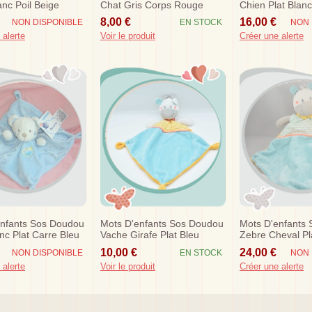
anc Poil Beige
Chat Gris Corps Rouge
Chien Plat Blan
se Ballon Musical
Orange
Mon Doudou Pre
8,00 €
16,00 €
NON DISPONIBLE
EN STOCK
NON 
 alerte
Voir le produit
Créer une alerte
enfants Sos Doudou
Mots D'enfants Sos Doudou
Mots D'enfants
nc Plat Carre Bleu
Vache Girafe Plat Bleu
Zebre Cheval Pl
Triangle Jaune Blanc
Triangle Vert
10,00 €
24,00 €
NON DISPONIBLE
EN STOCK
NON 
 alerte
Voir le produit
Créer une alerte