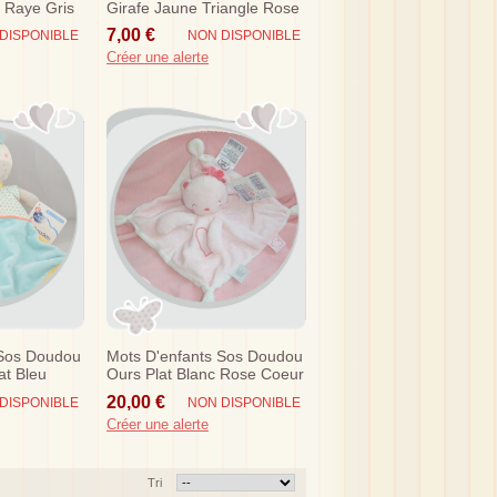
c Raye Gris
Girafe Jaune Triangle Rose
fere
7,00 €
DISPONIBLE
NON DISPONIBLE
Créer une alerte
 Sos Doudou
Mots D'enfants Sos Doudou
at Bleu
Ours Plat Blanc Rose Coeur
20,00 €
DISPONIBLE
NON DISPONIBLE
Créer une alerte
Tri