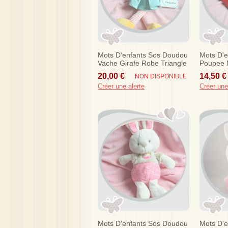
Mots D'enfants Sos Doudou
Mots D'
Vache Girafe Robe Triangle
Poupee 
Jaune Bleu
Poisson
20,00 €
14,50 €
NON DISPONIBLE
Créer une alerte
Créer une
Mots D'enfants Sos Doudou
Mots D'