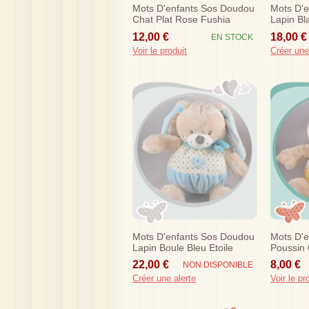
Mots D'enfants Sos Doudou
Mots D'
Chat Plat Rose Fushia
Lapin Bl
Nuage Souris
Fluoresc
12,00 €
18,00 €
EN STOCK
Voir le produit
Créer une
Mots D'enfants Sos Doudou
Mots D'
Lapin Boule Bleu Etoile
Poussin
Jaune Et
22,00 €
8,00 €
NON DISPONIBLE
Créer une alerte
Voir le pr