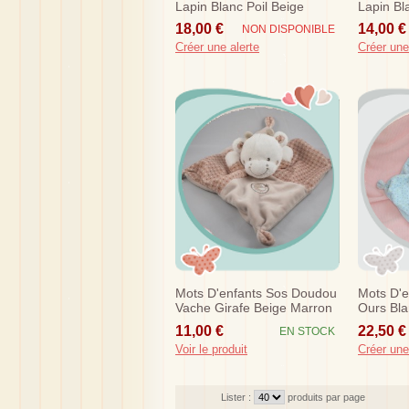
Lapin Blanc Poil Beige
Lapin Bl
Corps Rose Rond Poule
Corps Ro
18,00 €
14,00 €
NON DISPONIBLE
Créer une alerte
Créer une
Mots D'enfants Sos Doudou
Mots D'
Vache Girafe Beige Marron
Ours Bla
Plat Oiseau
Poule
11,00 €
22,50 €
EN STOCK
Voir le produit
Créer une
Lister :
produits par page