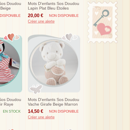
 Sos Doudou
Mots D'enfants Sos Doudou
 Beige
Lapin Plat Bleu Etoiles
 Poule...
20,00 €
DISPONIBLE
NON DISPONIBLE
Créer une alerte
 Sos Doudou
Mots D'enfants Sos Doudou
oir Raye
Vache Girafe Beige Marron
Musical Ballon
14,50 €
EN STOCK
NON DISPONIBLE
Créer une alerte