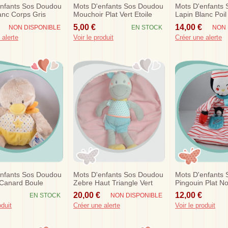
enfants Sos Doudou
Mots D'enfants Sos Doudou
Mots D'enfants
anc Corps Gris
Mouchoir Plat Vert Etoile
Lapin Blanc Poil
ent Bleu
Siplec
Corps Rose Rond
5,00 €
14,00 €
NON DISPONIBLE
EN STOCK
NON 
 alerte
Voir le produit
Créer une alerte
enfants Sos Doudou
Mots D'enfants Sos Doudou
Mots D'enfants
 Canard Boule
Zebre Haut Triangle Vert
Pingouin Plat N
oile
Short
Rouge
20,00 €
12,00 €
EN STOCK
NON DISPONIBLE
oduit
Créer une alerte
Voir le produit