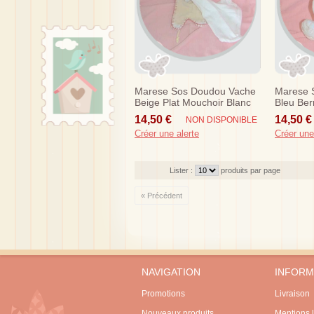
Marese Sos Doudou Vache
Marese 
Beige Plat Mouchoir Blanc
Bleu Ber
14,50 €
14,50 €
NON DISPONIBLE
Créer une alerte
Créer une
Lister :
produits par page
« Précédent
NAVIGATION
INFORM
Promotions
Livraison
Nouveaux produits
Mentions 