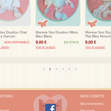
Sos Doudou Chat
Marese Sos Doudou Hibou
Marese Sos Dou
ry Garcon
Bleu Blanc
Plat Bleu Mouch
9,00 €
9,00 €
NON DISPONIBLE
EN STOCK
 alerte
Voir le produit
Voir le produit
1
2
3
4
5
6
ATIONS
MON COMPTE
Mes commandes
légales
Mes avoirs