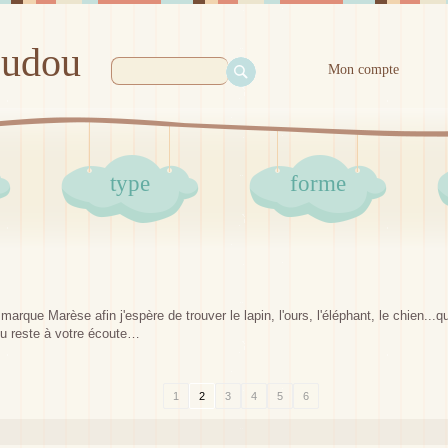
oudou
Mon compte
type
forme
arque Marèse afin j'espère de trouver le lapin, l'ours, l'éléphant, le chien..
u reste à votre écoute…
1
2
3
4
5
6