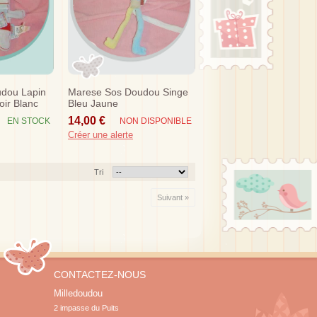
dou Lapin
Marese Sos Doudou Singe
oir Blanc
Bleu Jaune
14,00 €
EN STOCK
NON DISPONIBLE
Créer une alerte
Tri
Suivant »
CONTACTEZ-NOUS
Milledoudou
2 impasse du Puits
