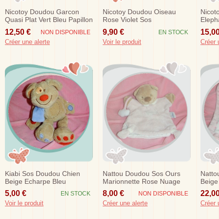
Nicotoy Doudou Garcon
Nicotoy Doudou Oiseau
Nicot
Quasi Plat Vert Bleu Papillon
Rose Violet Sos
Eleph
Sos
Tende
12,50 €
9,90 €
15,00
NON DISPONIBLE
EN STOCK
Créer une alerte
Voir le produit
Créer 
Kiabi Sos Doudou Chien
Nattou Doudou Sos Ours
Natto
Beige Echarpe Bleu
Marionnette Rose Nuage
Beige
Sos
Noeu
5,00 €
8,00 €
22,00
EN STOCK
NON DISPONIBLE
Voir le produit
Créer une alerte
Créer 