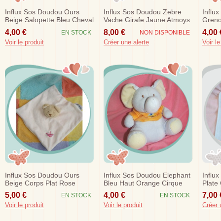
Influx Sos Doudou Ours
Influx Sos Doudou Zebre
Influ
Beige Salopette Bleu Cheval
Vache Girafe Jaune Atmoys
Grenou
Cora
Bebereve 18 Cm
Orang
4,00 €
8,00 €
4,00 
EN STOCK
NON DISPONIBLE
Voir le produit
Créer une alerte
Voir le
Influx Sos Doudou Ours
Influx Sos Doudou Elephant
Influ
Beige Corps Plat Rose
Bleu Haut Orange Cirque
Plate
5,00 €
4,00 €
7,00 
EN STOCK
EN STOCK
Voir le produit
Voir le produit
Créer 