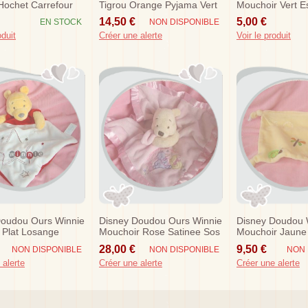
Hochet Carrefour
Tigrou Orange Pyjama Vert
Mouchoir Vert E
Sos
Noeud Sos
14,50 €
5,00 €
EN STOCK
NON DISPONIBLE
oduit
Créer une alerte
Voir le produit
Doudou Ours Winnie
Disney Doudou Ours Winnie
Disney Doudou W
 Plat Losange
Mouchoir Rose Satinee Sos
Mouchoir Jaune
anc Etoiles
Escargot Noeud
28,00 €
9,50 €
NON DISPONIBLE
NON DISPONIBLE
NON 
 alerte
Créer une alerte
Créer une alerte