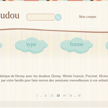
oudou
Mon compte
type
forme
éerique de Disney avec les doudous Disney. Winnie l'ourson, Porcinet, Mickey
ar votre famille pour faire revivre des aventures merveilleuses à vos enfant
...
...
1
11
12
13
14
15
18