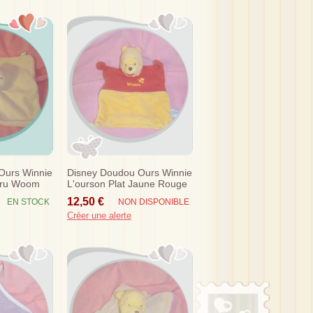
Ours Winnie
Disney Doudou Ours Winnie
Ecru Woom
L'ourson Plat Jaune Rouge
Nicotoy Sos
12,50 €
EN STOCK
NON DISPONIBLE
Créer une alerte