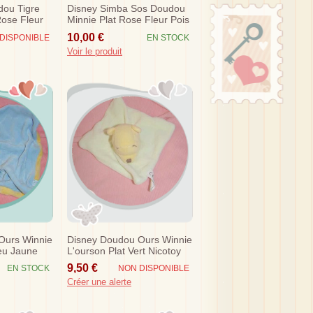
dou Tigre
Disney Simba Sos Doudou
ose Fleur
Minnie Plat Rose Fleur Pois
10,00 €
DISPONIBLE
EN STOCK
Voir le produit
Ours Winnie
Disney Doudou Ours Winnie
leu Jaune
L'ourson Plat Vert Nicotoy
Sos
9,50 €
EN STOCK
NON DISPONIBLE
Créer une alerte