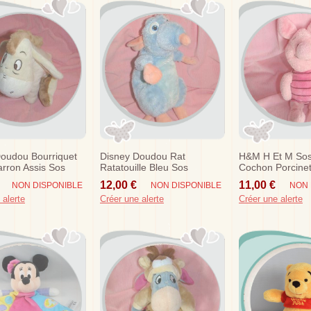
oudou Bourriquet
Disney Doudou Rat
H&m H Et M So
rron Assis Sos
Ratatouille Bleu Sos
Cochon Porcine
12,00 €
11,00 €
NON DISPONIBLE
NON DISPONIBLE
NON 
 alerte
Créer une alerte
Créer une alerte