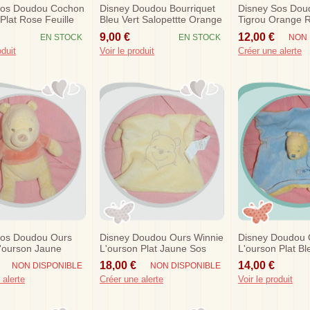
Sos Doudou Cochon
Disney Doudou Bourriquet
Disney Sos Dou
 Plat Rose Feuille
Bleu Vert Salopettte Orange
Tigrou Orange R
s
Sos
Nicotoy
9,00 €
12,00 €
EN STOCK
EN STOCK
NON 
oduit
Voir le produit
Créer une alerte
Sos Doudou Ours
Disney Doudou Ours Winnie
Disney Doudou 
'ourson Jaune
L'ourson Plat Jaune Sos
L'ourson Plat B
4 Cm
Sos
18,00 €
14,00 €
NON DISPONIBLE
NON DISPONIBLE
 alerte
Créer une alerte
Voir le produit