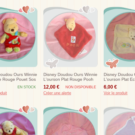
Doudou Ours Winnie
Disney Doudou Ours Winnie
Disney Doudou 
e Rouge Pouet Sos
L'ourson Plat Rouge Pooh
L'ourson Plat 
Sos
Carrefour
12,00 €
6,00 €
EN STOCK
NON DISPONIBLE
oduit
Créer une alerte
Voir le produit