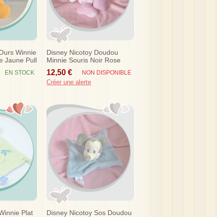
Ours Winnie
Disney Nicotoy Doudou
e Jaune Pull
Minnie Souris Noir Rose
s
Sos
12,50 €
EN STOCK
NON DISPONIBLE
Créer une alerte
innie Plat
Disney Nicotoy Sos Doudou