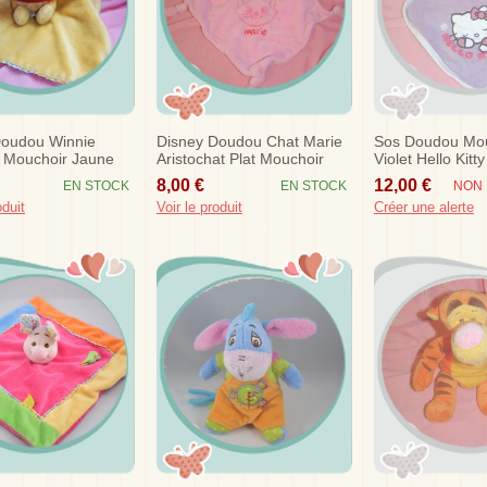
Doudou Winnie
Disney Doudou Chat Marie
Sos Doudou Mou
 Mouchoir Jaune
Aristochat Plat Mouchoir
Violet Hello Kitty
s
Rose Sos
8,00 €
12,00 €
EN STOCK
EN STOCK
NON 
oduit
Voir le produit
Créer une alerte