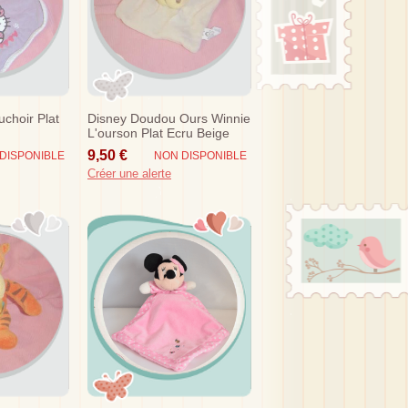
choir Plat
Disney Doudou Ours Winnie
L'ourson Plat Ecru Beige
Clair Nicotoy Sos
9,50 €
DISPONIBLE
NON DISPONIBLE
Créer une alerte