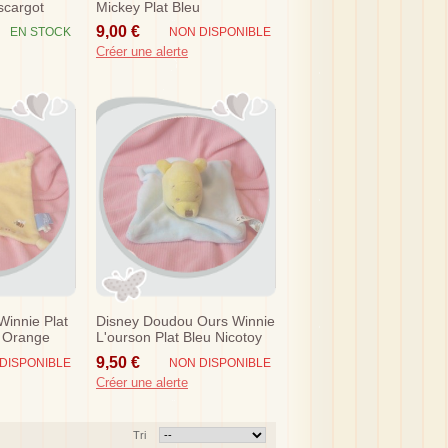
scargot
Mickey Plat Bleu
9,00 €
EN STOCK
NON DISPONIBLE
Créer une alerte
innie Plat
Disney Doudou Ours Winnie
 Orange
L'ourson Plat Bleu Nicotoy
 Sos
Sos
9,50 €
DISPONIBLE
NON DISPONIBLE
Créer une alerte
Tri