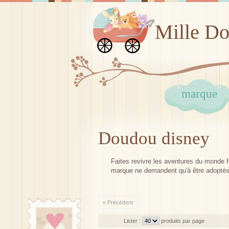
Mille D
marque
Doudou disney
Faites revivre les aventures du monde f
marque ne demandent qu'à être adoptés p
« Précédent
Lister :
produits par page