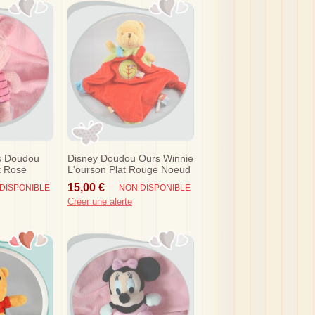
s Doudou
Disney Doudou Ours Winnie
t Rose
L'ourson Plat Rouge Noeud
Oiseau Sos
15,00 €
DISPONIBLE
NON DISPONIBLE
Créer une alerte