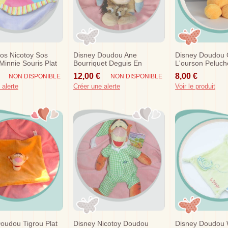
os Nicotoy Sos
Disney Doudou Ane
Disney Doudou 
innie Souris Plat
Bourriquet Deguis En
L'ourson Peluch
lephant
Caribou Beige Sos
Rouge Tissu So
12,00 €
8,00 €
NON DISPONIBLE
NON DISPONIBLE
 alerte
Créer une alerte
Voir le produit
oudou Tigrou Plat
Disney Nicotoy Doudou
Disney Doudou W