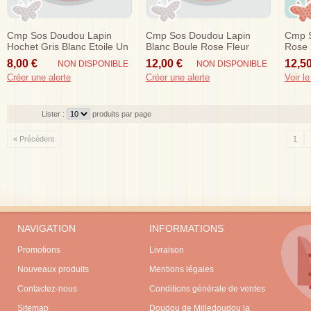
Cmp Sos Doudou Lapin
Cmp Sos Doudou Lapin
Cmp S
Hochet Gris Blanc Etoile Un
Blanc Boule Rose Fleur
Rose 
Reve De Bebe
Zoe
8,00 €
12,00 €
12,50
NON DISPONIBLE
NON DISPONIBLE
Créer une alerte
Créer une alerte
Voir le
Lister :
produits par page
« Précédent
1
NAVIGATION
INFORMATIONS
Promotions
Livraison
Nouveaux produits
Mentions légales
Contactez-nous
Conditions générale de ventes
Sitemap
Doudou de Milledoudou la