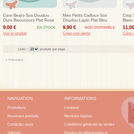
Care Bears Sos Doudou
Mes Petits Cailloux Sos
Cmp S
Ours Bisounours Plat Rose
Doudou Lapin Plat Bleu
Blanc 
Arc En Ciel
Blanc
9,00 €
9,90 €
11,00
EN STOCK
NON DISPONIBLE
Voir le produit
Créer une alerte
Créer 
Lister :
produits par page
« Précédent
NAVIGATION
INFORMATIONS
Promotions
Livraison
Nouveaux produits
Mentions légales
Contactez-nous
Conditions générale de ventes
Sitemap
Doudou de Milledoudou la