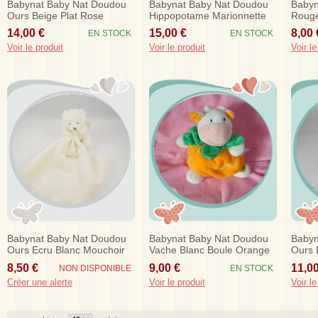
Babynat Baby Nat Doudou
Babynat Baby Nat Doudou
Babyn
Ours Beige Plat Rose
Hippopotame Marionnette
Rouge
Fushia Sos
Beige Papillon Sos
Sos
14,00 €
15,00 €
8,00 
EN STOCK
EN STOCK
Voir le produit
Voir le produit
Voir le
Babynat Baby Nat Doudou
Babynat Baby Nat Doudou
Babyn
Ours Ecru Blanc Mouchoir
Vache Blanc Boule Orange
Ours 
Sos
Jaune Vert Sos
8,50 €
9,00 €
11,00
NON DISPONIBLE
EN STOCK
Créer une alerte
Voir le produit
Voir le