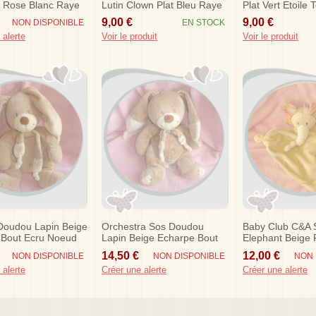
t Rose Blanc Raye
Lutin Clown Plat Bleu Raye
Plat Vert Etoile 
Orange
9,00 €
9,00 €
NON DISPONIBLE
EN STOCK
 alerte
Voir le produit
Voir le produit
Doudou Lapin Beige
Orchestra Sos Doudou
Baby Club C&a 
 Bout Ecru Noeud
Lapin Beige Echarpe Bout
Elephant Beige P
os
Ecru Noeud
14,50 €
12,00 €
NON DISPONIBLE
NON DISPONIBLE
NON 
 alerte
Créer une alerte
Créer une alerte