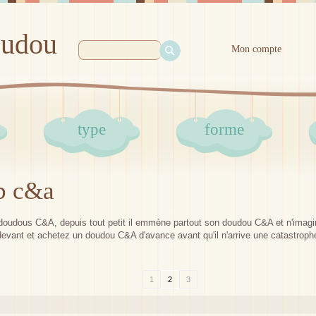
oudou
Mon compte
type
forme
b c&a
oudous C&A, depuis tout petit il emmène partout son doudou C&A et n'imagin
 devant et achetez un doudou C&A d'avance avant qu'il n'arrive une catastroph
1
2
3