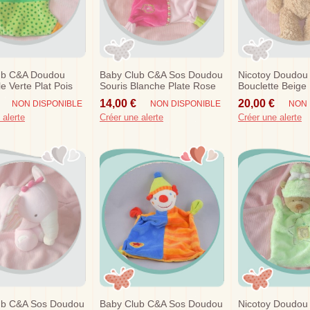
ub C&a Doudou
Baby Club C&a Sos Doudou
Nicotoy Doudou
e Verte Plat Pois
Souris Blanche Plate Rose
Bouclette Beige
Fleur
Cm Kiabi
14,00 €
20,00 €
NON DISPONIBLE
NON DISPONIBLE
NON 
 alerte
Créer une alerte
Créer une alerte
ub C&a Sos Doudou
Baby Club C&a Sos Doudou
Nicotoy Doudou