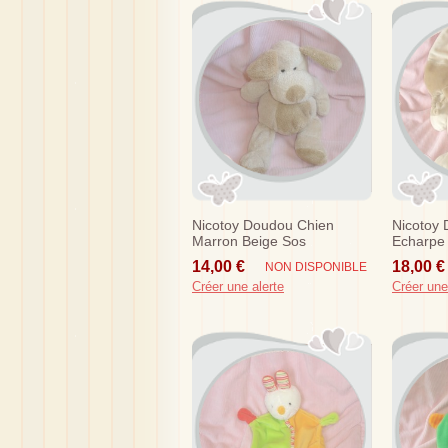
Nicotoy Doudou Chien
Nicotoy 
Marron Beige Sos
Echarpe
Sos
14,00 €
18,00 €
NON DISPONIBLE
Créer une alerte
Créer une