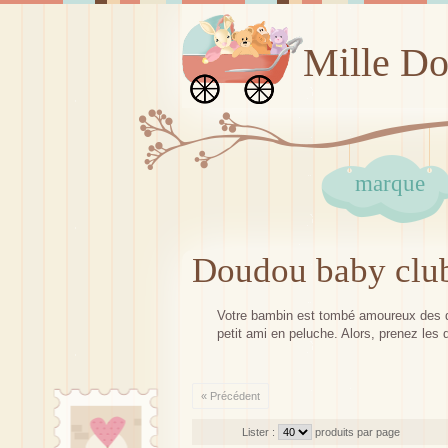
Mille D
marque
Doudou baby clu
Votre bambin est tombé amoureux des d
petit ami en peluche. Alors, prenez les
« Précédent
Lister :
produits par page