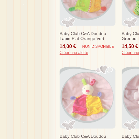
Baby Club C&a Doudou
Baby Cl
Lapin Plat Orange Vert
Grenouill
Carotte Baby Sun
Orange
14,00 €
14,50 €
NON DISPONIBLE
Créer une alerte
Créer une
Baby Club C&a Doudou
Baby Cl