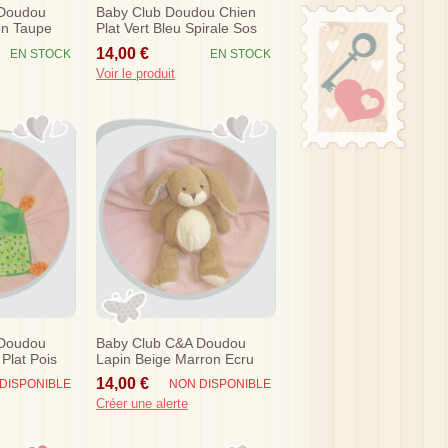
 Doudou
Baby Club Doudou Chien
on Taupe
Plat Vert Bleu Spirale Sos
14,00 €
EN STOCK
EN STOCK
Voir le produit
 Doudou
Baby Club C&a Doudou
 Plat Pois
Lapin Beige Marron Ecru
Sos
14,00 €
DISPONIBLE
NON DISPONIBLE
Créer une alerte