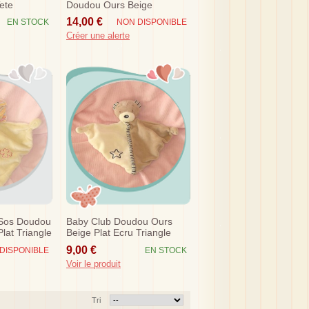
Tete
Doudou Ours Beige
Echarpe Bout Ecru
14,00 €
EN STOCK
NON DISPONIBLE
Créer une alerte
Sos Doudou
Baby Club Doudou Ours
lat Triangle
Beige Plat Ecru Triangle
C&a
9,00 €
DISPONIBLE
EN STOCK
Voir le produit
Tri