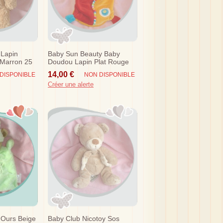
 Lapin
Baby Sun Beauty Baby
 Marron 25
Doudou Lapin Plat Rouge
Orange
14,00 €
DISPONIBLE
NON DISPONIBLE
Créer une alerte
 Ours Beige
Baby Club Nicotoy Sos