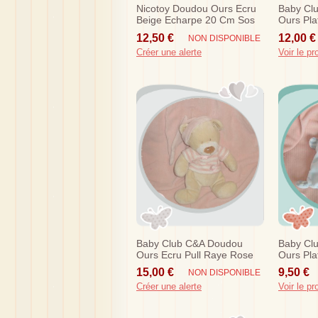
Nicotoy Doudou Ours Ecru
Baby Cl
Beige Echarpe 20 Cm Sos
Ours Pla
Vert Sos
12,50 €
12,00 €
NON DISPONIBLE
Créer une alerte
Voir le pr
Baby Club C&a Doudou
Baby Cl
Ours Ecru Pull Raye Rose
Ours Pla
Etoile Lune Sos
Sos
15,00 €
9,50 €
NON DISPONIBLE
Créer une alerte
Voir le pr