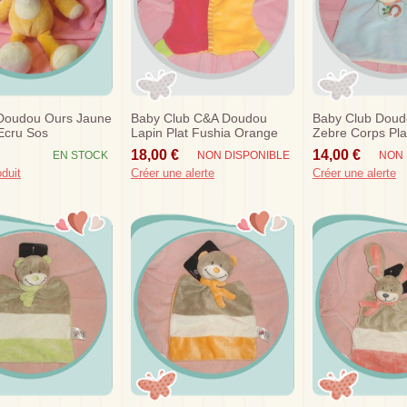
 Doudou Ours Jaune
Baby Club C&a Doudou
Baby Club Doud
Ecru Sos
Lapin Plat Fushia Orange
Zebre Corps Pla
Vert Sos
Cheval Sos Ben
18,00 €
14,00 €
EN STOCK
NON DISPONIBLE
NON 
oduit
Créer une alerte
Créer une alerte