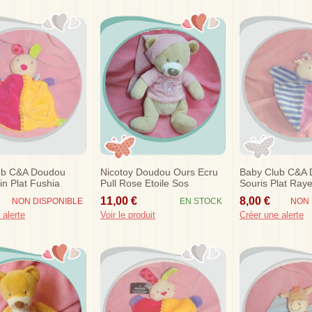
ub C&a Doudou
Nicotoy Doudou Ours Ecru
Baby Club C&a
in Plat Fushia
Pull Rose Etoile Sos
Souris Plat Ray
ert Sos
Sos
11,00 €
8,00 €
NON DISPONIBLE
EN STOCK
NON 
 alerte
Voir le produit
Créer une alerte