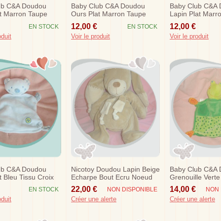
ub C&a Doudou
Baby Club C&a Doudou
Baby Club C&a
t Marron Taupe
Ours Plat Marron Taupe
Lapin Plat Marr
Orange Sos
Rose Sos
12,00 €
12,00 €
EN STOCK
EN STOCK
oduit
Voir le produit
Voir le produit
ub C&a Doudou
Nicotoy Doudou Lapin Beige
Baby Club C&a
t Bleu Tissu Croix
Echarpe Bout Ecru Noeud
Grenouille Verte
36 Cm
Orange
22,00 €
14,00 €
EN STOCK
NON DISPONIBLE
NON 
oduit
Créer une alerte
Créer une alerte