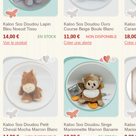
Kaloo Sos Doudou Lapin
Kaloo Sos Doudou Ours
Kaloo
Bleu Noeud Tissu
Course Beige Boule Blanc
Caram
Bleu Voiture 24 Cm
18 C
14,00 €
11,00 €
18,00
EN STOCK
NON DISPONIBLE
Voir le produit
Créer une alerte
Créer 
Kaloo Sos Doudou Petit
Kaloo Sos Doudou Singe
Kaloo
Cheval Mocha Marron Blanc
Marionnette Marron Banane
Mario
Les Amis Forme
Orange
Orang