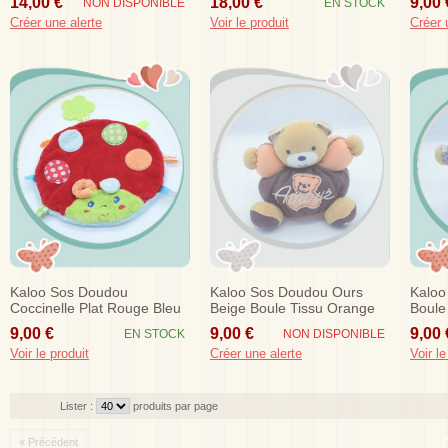
14,00 €
18,00 €
9,00 
NON DISPONIBLE
EN STOCK
Créer une alerte
Voir le produit
Créer 
Kaloo Sos Doudou
Kaloo Sos Doudou Ours
Kaloo
Coccinelle Plat Rouge Bleu
Beige Boule Tissu Orange
Boule
Anneau Dentition
Amour
Bohe
9,00 €
9,00 €
9,00 
EN STOCK
NON DISPONIBLE
Voir le produit
Créer une alerte
Voir le
Lister :
produits par page
« Précédent