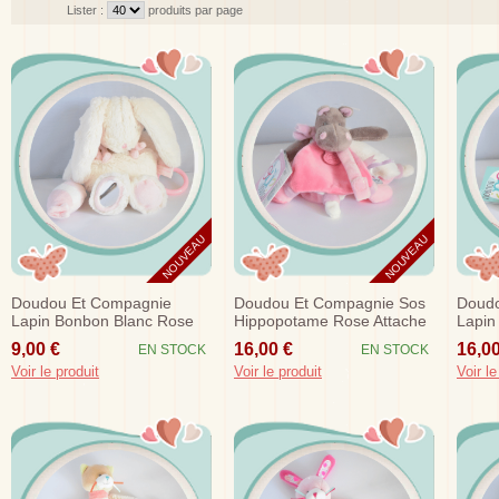
Lister :
produits par page
NOUVEAU
NOUVEAU
Doudou Et Compagnie
Doudou Et Compagnie Sos
Doudo
Lapin Bonbon Blanc Rose
Hippopotame Rose Attache
Lapin
Eveil Hochet
Tetine Plat T'es Ou...
Plat 
9,00 €
16,00 €
16,00
EN STOCK
EN STOCK
Voir le produit
Voir le produit
Voir le