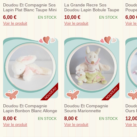
Doudou Et Compagnie Sos
La Grande Recre Sos
Doudo
Lapin Plat Blanc Taupe Mini
Doudou Lapin Bobule Taupe
Poupe
Marron Blanc Activités
Viole
6,00 €
10,00 €
6,00 
EN STOCK
EN STOCK
Doudou...
Voir le produit
Voir le produit
Voir le
NOUVEAU
NOUVEAU
Doudou Et Compagnie
Doudou Et Compagnie
Doudo
Lapin Bonbon Blanc Allonge
Souris Marionnette
Ours 
Rose Dc3375
Barbotine Blanche Verte
Petal
8,00 €
8,00 €
12,00
EN STOCK
EN STOCK
Avec Bebe
Voir le produit
Voir le produit
Voir le