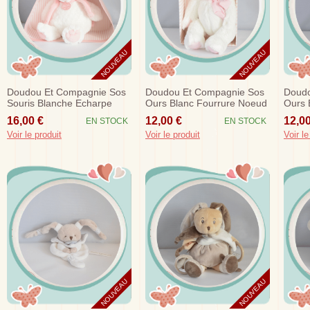
NOUVEAU
NOUVEAU
Doudou Et Compagnie Sos
Doudou Et Compagnie Sos
Doudo
Souris Blanche Echarpe
Ours Blanc Fourrure Noeud
Ours 
Rose
Rose Mon Tout Petit
Taupe
16,00 €
12,00 €
12,00
EN STOCK
EN STOCK
Dc2340
Dc23
Voir le produit
Voir le produit
Voir le
NOUVEAU
NOUVEAU