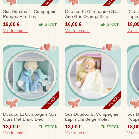
Sos Doudou Et Compagnie
Doudou Et Compagnie Sos
Doudo
Poupee Fille Les
Ane Gris Orange Bleu
Lapin
Demoiselles Wiiizzz Louison
Nathan Mouchoir Dc2573
Bleu 
18,00 €
16,00 €
18,00
EN STOCK
EN STOCK
Rose...
Voir le produit
Voir le produit
Voir le
NOUVEAU
NOUVEAU
Doudou Et Compagnie Sos
Sos Doudou Et Compagnie
Sos D
Ours Plat Blanc Bleu
Lapin Lila Beige Violet
Poupe
Attache Tetine Dc3038
Mouchoir Ours Dc2631
Doudo
18,00 €
18,00 €
18,00
EN STOCK
EN STOCK
Dc29
Voir le produit
Voir le produit
Voir le