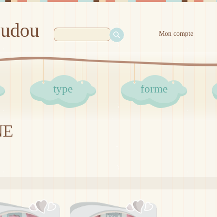
oudou
Mon compte
type
forme
NE