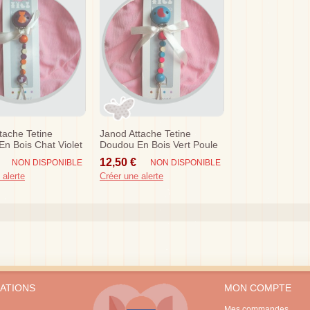
tache Tetine
Janod Attache Tetine
n Bois Chat Violet
Doudou En Bois Vert Poule
12,50 €
NON DISPONIBLE
NON DISPONIBLE
 alerte
Créer une alerte
ATIONS
MON COMPTE
Mes commandes