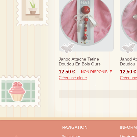
Janod Attache Tetine
Janod At
Doudou En Bois Ours
Doudou E
Rouge Marron
Orange
12,50 €
12,50 €
NON DISPONIBLE
Créer une alerte
Créer une
NAVIGATION
INFORM
Promotions
Livraison