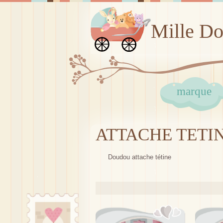
Mille D
marque
ATTACHE TETI
Doudou attache tétine