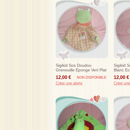
Sigikid Sos Doudou
Sigikid 
Grenouille Eponge Vert Plat
Blanc Ec
Raye Rouge Noeud
12,00 €
12,00 €
NON DISPONIBLE
Créer une alerte
Créer une