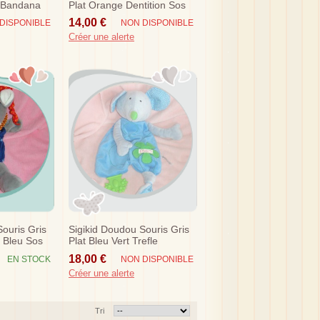
 Bandana
Plat Orange Dentition Sos
14,00 €
DISPONIBLE
NON DISPONIBLE
Créer une alerte
ouris Gris
Sigikid Doudou Souris Gris
e Bleu Sos
Plat Bleu Vert Trefle
Dentition Sos
18,00 €
EN STOCK
NON DISPONIBLE
Créer une alerte
Tri