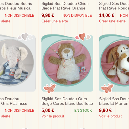
Sos Doudou Souris
Sigikid Sos Doudou Chien
Sigikid Sos Dou
rps Fleur Musical
Biege Plat Raye Orange
Plat Raye Roug
Rouille
Beige
9,90 €
14,00 €
NON DISPONIBLE
NON DISPONIBLE
NON 
 alerte
Créer une alerte
Créer une alerte
Sos Doudou
Sigikid Sos Doudou Ours
Sigikid Sos Dou
 Gris Plat Tissu
Beige Corps Blanc Bouillotte
Blanc Et Marron
eu
Hipp
5,00 €
9,90 €
NON DISPONIBLE
EN STOCK
 alerte
Voir le produit
Voir le produit