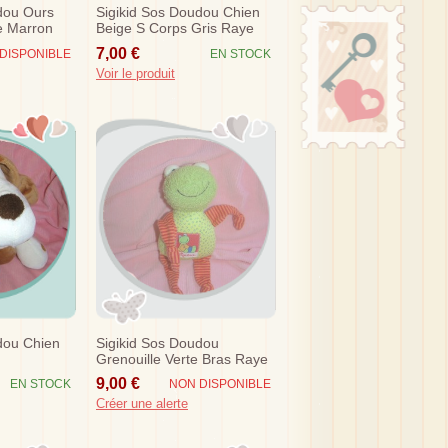
dou Ours
Sigikid Sos Doudou Chien
e Marron
Beige S Corps Gris Raye
Bleu
7,00 €
DISPONIBLE
EN STOCK
Voir le produit
dou Chien
Sigikid Sos Doudou
Grenouille Verte Bras Raye
Rouge Orange
9,00 €
EN STOCK
NON DISPONIBLE
Créer une alerte