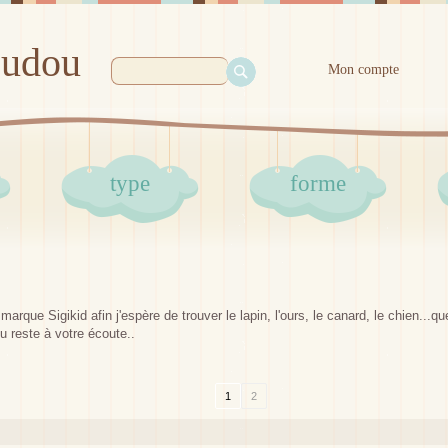
oudou
Mon compte
type
forme
arque Sigikid afin j'espère de trouver le lapin, l'ours, le canard, le chien...
 reste à votre écoute..
1
2