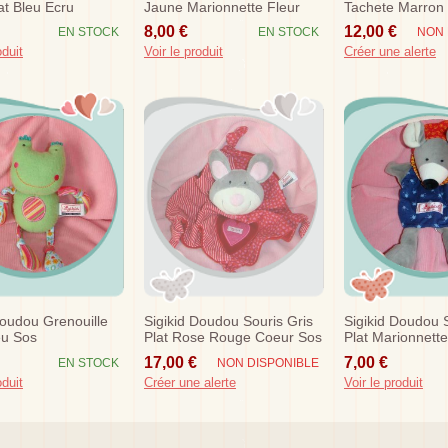
at Bleu Ecru
Jaune Marionnette Fleur
Tachete Marron
ne
Sos
8,00 €
12,00 €
EN STOCK
EN STOCK
NON 
oduit
Voir le produit
Créer une alerte
Doudou Grenouille
Sigikid Doudou Souris Gris
Sigikid Doudou S
eu Sos
Plat Rose Rouge Coeur Sos
Plat Marionnett
17,00 €
7,00 €
EN STOCK
NON DISPONIBLE
oduit
Créer une alerte
Voir le produit