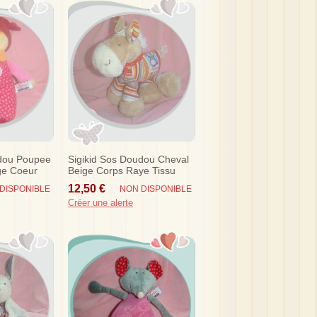
udou Poupee
Sigikid Sos Doudou Cheval
ge Coeur
Beige Corps Raye Tissu
Rouge Bleu
12,50 €
DISPONIBLE
NON DISPONIBLE
Créer une alerte