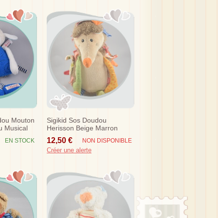
udou Mouton
Sigikid Sos Doudou
u Musical
Herisson Beige Marron
Tissu Orange
12,50 €
EN STOCK
NON DISPONIBLE
Créer une alerte