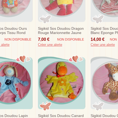
Sos Doudou Ours
Sigikid Sos Doudou Dragon
Sigikid Sos Dou
rps Tissu Rond
Rouge Marionnette Jaune
Blanc Eponge P
Vert
Rouge Noeud
7,00 €
14,00 €
NON DISPONIBLE
NON DISPONIBLE
NON 
 alerte
Créer une alerte
Créer une alerte
Sos Doudou Lapin
Sigikid Sos Doudou Canard
Sigikid Doudou 