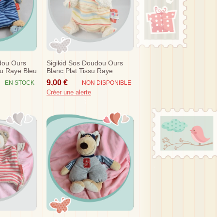
dou Ours
Sigikid Sos Doudou Ours
su Raye Bleu
Blanc Plat Tissu Raye
9,00 €
EN STOCK
NON DISPONIBLE
Créer une alerte