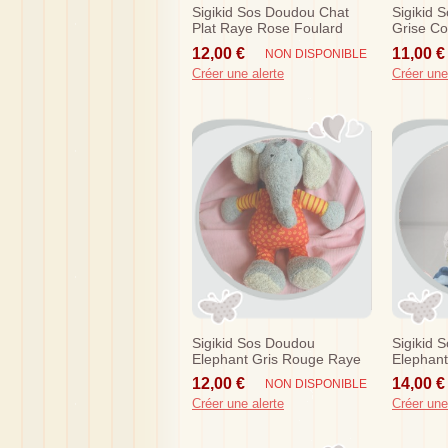
Sigikid Sos Doudou Chat
Sigikid 
Plat Raye Rose Foulard
Grise Co
Rouge
12,00 €
11,00 €
NON DISPONIBLE
Créer une alerte
Créer une
Sigikid Sos Doudou
Sigikid 
Elephant Gris Rouge Raye
Elephant
Jaune
Raye Bl
12,00 €
14,00 €
NON DISPONIBLE
Créer une alerte
Créer une