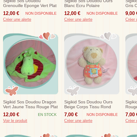
Sigikid Sos Doudou
Sigikid Sos Doudou Ours
Sigik
Grenouille Eponge Vert Plat
Blanc Ecru Polaire
Gris 
Raye Rouge Noeud
12,00 €
12,00 €
9,00 
NON DISPONIBLE
NON DISPONIBLE
Créer une alerte
Créer une alerte
Créer 
Sigikid Sos Doudou Dragon
Sigikid Sos Doudou Ours
Sigik
Vert Jaune Tissu Rouge Plat
Beige Corps Tissu Rond
Rouge
Rouge
Vert
12,00 €
7,00 €
7,00 
EN STOCK
NON DISPONIBLE
Voir le produit
Créer une alerte
Créer 