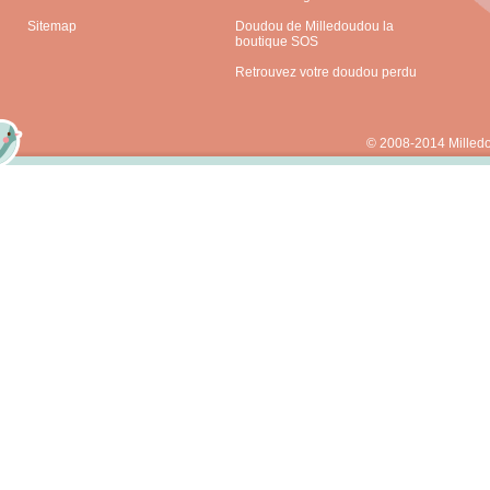
Sitemap
Doudou de Milledoudou la
boutique SOS
Retrouvez votre doudou perdu
© 2008-2014 Milled