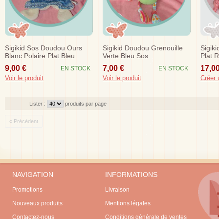
Sigikid Sos Doudou Ours
Sigikid Doudou Grenouille
Sigik
Blanc Polaire Plat Bleu
Verte Bleu Sos
Plat 
9,00 €
7,00 €
17,00
EN STOCK
EN STOCK
Voir le produit
Voir le produit
Créer 
Lister :
produits par page
« Précédent
NAVIGATION
INFORMATIONS
Promotions
Livraison
Nouveaux produits
Mentions légales
Contactez-nous
Conditions générale de ventes