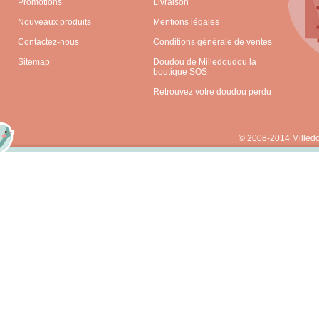
Promotions
Livraison
Nouveaux produits
Mentions légales
Contactez-nous
Conditions générale de ventes
Sitemap
Doudou de Milledoudou la
boutique SOS
Retrouvez votre doudou perdu
© 2008-2014 Milled