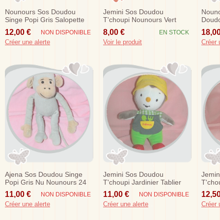
Nounours Sos Doudou
Jemini Sos Doudou
Nouno
Singe Popi Gris Salopette
T'choupi Nounours Vert
Doudo
15 Cm
Rouge Noel Sapin
Vert 
12,00 €
8,00 €
18,00
NON DISPONIBLE
EN STOCK
Créer une alerte
Voir le produit
Créer 
Ajena Sos Doudou Singe
Jemini Sos Doudou
Jemin
Popi Gris Nu Nounours 24
T'choupi Jardinier Tablier
T'cho
Cm
Vert
Raye 
11,00 €
11,00 €
12,50
NON DISPONIBLE
NON DISPONIBLE
Créer une alerte
Créer une alerte
Créer 