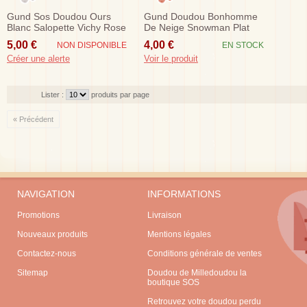
Gund Sos Doudou Ours
Gund Doudou Bonhomme
Blanc Salopette Vichy Rose
De Neige Snowman Plat
Blanc Neuf
5,00 €
4,00 €
NON DISPONIBLE
EN STOCK
Créer une alerte
Voir le produit
Lister :
produits par page
« Précédent
NAVIGATION
INFORMATIONS
Promotions
Livraison
Nouveaux produits
Mentions légales
Contactez-nous
Conditions générale de ventes
Sitemap
Doudou de Milledoudou la
boutique SOS
Retrouvez votre doudou perdu