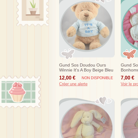
Gund Sos Doudou Ours
Gund So
Winnie It's A Boy Beige Bleu
Bonhomm
Blanc E
12,00 €
7,00 €
NON DISPONIBLE
Créer une alerte
Voir le pr