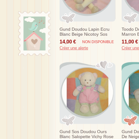
Gund Doudou Lapin Ecru
Toodo D
Blanc Beige Nicotoy Sos
Marron B
Billes Ni
14,00 €
11,00 €
NON DISPONIBLE
Créer une alerte
Créer une
Gund Sos Doudou Ours
Gund D
Blanc Salopette Vichy Rose
De Neig