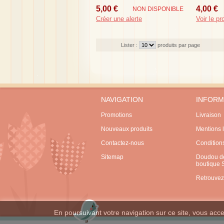
Blanc Ne
5,00 €
4,00 €
NON DISPONIBLE
Créer une alerte
Voir le pr
Lister :
produits par page
NAVIGATION
INFORM
Promotions
Livraison
Nouveaux produits
Mentions 
Contactez-nous
Condition
Sitemap
Doudou de
boutique
Retrouvez
En poursuivant votre navigation sur ce site, vous accep