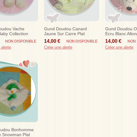
oudou Vache
Gund Doudou Canard
Gund Doudou Ou
aby Collection
Jaune Sur Carre Plat
Ecru Blanc Allon
cotoy
Sos
14,00 €
14,00 €
NON DISPONIBLE
NON DISPONIBLE
NON 
 alerte
Créer une alerte
Créer une alerte
oudou Bonhomme
e Snowman Plat