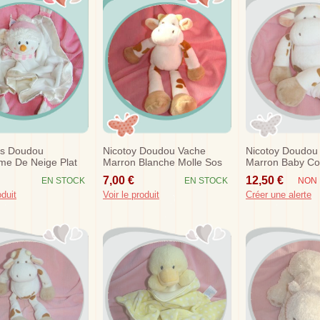
s Doudou
Nicotoy Doudou Vache
Nicotoy Doudou
e De Neige Plat
Marron Blanche Molle Sos
Marron Baby Col
charpe Rose
Billes 38 Cm So
7,00 €
12,50 €
EN STOCK
EN STOCK
NON 
oduit
Voir le produit
Créer une alerte