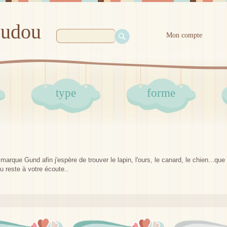
oudou
Mon compte
type
forme
arque Gund afin j'espère de trouver le lapin, l'ours, le canard, le chien...qu
 reste à votre écoute..