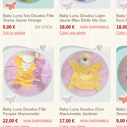
Baby Luna Sos Doudou Fille
Baby Luna Doudou Lapin
Baby 
Sirene Jaune Orange
Jaune Bleu Etoile Idis Sos
Ecru 
Coquillage Sos
Sos
5,00 €
18,00 €
18,00
EN STOCK
NON DISPONIBLE
Voir le produit
Créer une alerte
Créer 
Baby Luna Doudou Fille
Baby Luna Doudou Ours
Baby 
Poupee Marionnette
Marionnette Jardinier
Siren
Orange Rose Fleur Sos
Orange Carotte Sos
Mouch
22,00 €
17,00 €
9,00 
NON DISPONIBLE
NON DISPONIBLE
Créer une alerte
Créer une alerte
Voir le